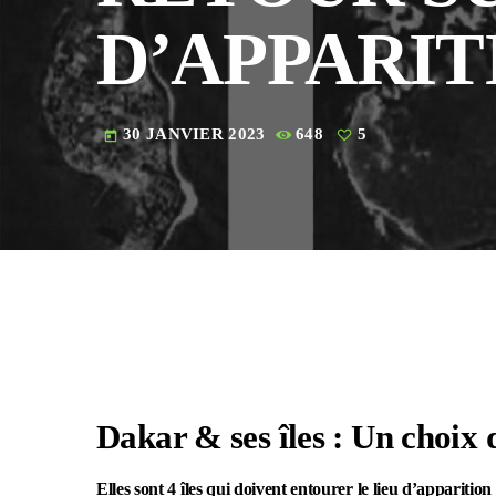
D’APPARITI
30 JANVIER 2023
648
5
today
Dakar & ses îles : Un choix 
Elles sont 4 îles qui doivent entourer le lieu d’apparitio