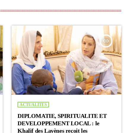
insert_link
ACTUALITES
DIPLOMATIE, SPIRITUALITE ET
DEVELOPPEMENT LOCAL : le
Khalif des Layènes reçoit les