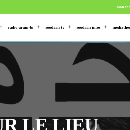
mon co
radio urum-bi
soodaan tv
soodaan infos
mediathe
R LE LIEU