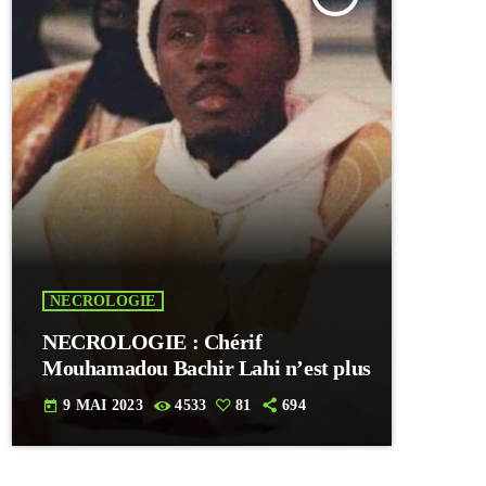
NECROLOGIE
NECROLOGIE : Chérif
Mouhamadou Bachir Lahi n’est plus
9 MAI 2023
4533
81
694
today