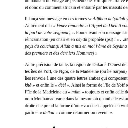
un habitant du village de pêcheurs de Yoff qui se trouve êt
et donc du continent africain et entouré par les massifs d
Il lança son message en ces termes :
« Adjîbou da’yallah 
Autrement dit :
« Venez répondre à l’Appel de Dieu ô vou
la part de votre seigneur) »
. Poursuivant son message Lima
réincarnation (en chair et en os) du prophète (psl) :
« …Mou
pays du couchant)! Allah a mis en moi l’âme de Seydina
des premiers et des derniers Hommes) »
.
Autre précision de taille, la région de Dakar à l’Ouest de l
les îles de Yoff, de Ngor, de la Madeleine (ou île Sarpan)
îles renvoie à une des quatre lettres arabes qui compos
khâ »
et enfin le
« dèèl »
. Ainsi la forme de l’île de Yoff
l’île de la Madeleine au
« miim »
toujours et enfin celle d
nom Mouhamad varie dans la mesure où quand elle est au m
droite elle prend la forme d’un
« z »
et est appelée en wo
partir et
« dellou »
comme retourner ou revenir ».