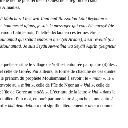
re le lieu le plus reculé à l’Ouest de la région de Dakar
es Almadies.
yâ Mahcharal Insi wal Jinni innî Rassoulou Lâhi ileykoum »
.
s hommes et djinns, je suis le messager qui vous été envoyé (de
mou Lahi le noir, l’illettré déclara en ces termes être la
hamad qui s’était endormi hier (en Arabie), s’est réveillé (au
 Mouhamad. Je suis Seydil Awwalîna wa Seydil Aqirîn (Seigneur
aquelle se situe le village de Yoff est entourée par quatre (4) îles :
 et celle de Gorée. Par ailleurs, la forme de chacune de ces quatre
ent le prénom du prophète Mouhammad à savoir : le
« miim »
, le
«
 renvoie au
« miim »
, celle de l’île de Ngor au
« khâ »
, celle de
e l’île de Gorée au
« dèèl »
. L’écriture de la lettre
« khâ »
dans le
ilieu d’un mot, entouré par une lettre à gauche et une autre à
lof
« khâ dem déllou »
qui signifie littéralement
« dem »
comme