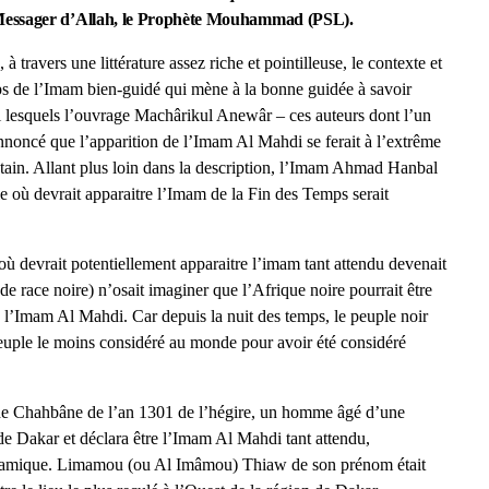
 Messager d’Allah, le Prophète Mouhammad (PSL).
 travers une littérature assez riche et pointilleuse, le contexte et
mps de l’Imam bien-guidé qui mène à la bonne guidée à savoir
i lesquels l’ouvrage Machârikul Anewâr – ces auteurs dont l’un
nnoncé que l’apparition de l’Imam Al Mahdi se ferait à l’extrême
intain. Allant plus loin dans la description, l’Imam Ahmad Hanbal
le où devrait apparaitre l’Imam de la Fin des Temps serait
 où devrait potentiellement apparaitre l’imam tant attendu devenait
de race noire) n’osait imaginer que l’Afrique noire pourrait être
 l’Imam Al Mahdi. Car depuis la nuit des temps, le peuple noir
 peuple le moins considéré au monde pour avoir été considéré
 de Chahbâne de l’an 1301 de l’hégire, un homme âgé d’une
de Dakar et déclara être l’Imam Al Mahdi tant attendu,
islamique. Limamou (ou Al Imâmou) Thiaw de son prénom était