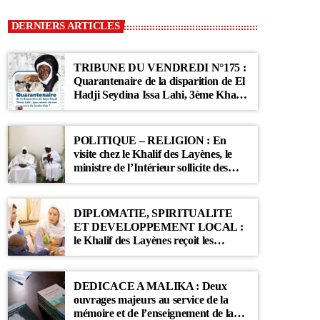
DERNIERS ARTICLES
TRIBUNE DU VENDREDI N°175 :
Quarantenaire de la disparition de El
Hadji Seydina Issa Lahi, 3ème Khalif
des Ahloulahi
POLITIQUE – RELIGION : En
visite chez le Khalif des Layènes, le
ministre de l’Intérieur sollicite des
prières pour le Sénégal
DIPLOMATIE, SPIRITUALITE
ET DEVELOPPEMENT LOCAL :
le Khalif des Layènes reçoit les
ambassadrices de Belgique et des
Pays-Bas
DEDICACE A MALIKA : Deux
ouvrages majeurs au service de la
mémoire et de l’enseignement de la