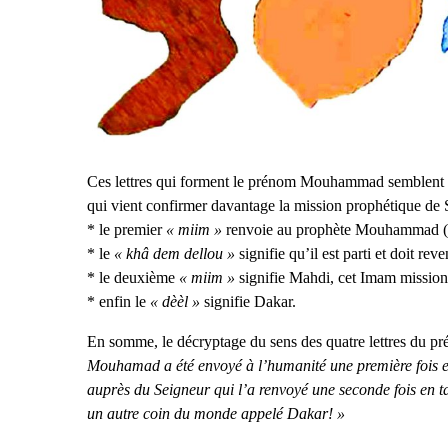
Ces lettres qui forment le prénom Mouhammad semblent r
qui vient confirmer davantage la mission prophétique de 
* le premier
« miim »
renvoie au prophète Mouhammad (ps
* le
« khâ dem dellou »
signifie qu’il est parti et doit reven
* le deuxième
« miim »
signifie Mahdi, cet Imam mission
* enfin le
« dèèl »
signifie Dakar.
En somme, le décryptage du sens des quatre lettres du
Mouhamad a été envoyé à l’humanité une première fois en 
auprès du Seigneur qui l’a renvoyé une seconde fois en 
un autre coin du monde appelé Dakar! »