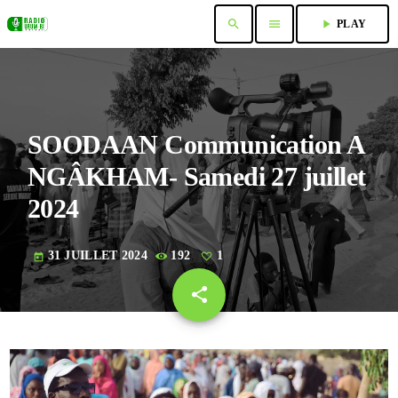
search
menu
play_arrow
PLAY
SOODAAN Communication A
NGÂKHAM- Samedi 27 juillet
2024
31 JUILLET 2024
192
1
today
share
email
1