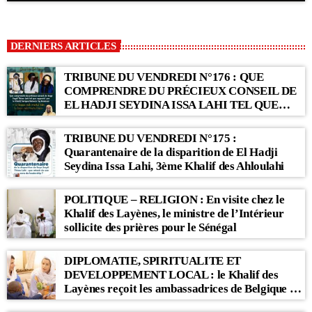
DERNIERS ARTICLES
TRIBUNE DU VENDREDI N°176 : QUE
COMPRENDRE DU PRÉCIEUX CONSEIL DE
EL HADJI SEYDINA ISSA LAHI TEL QUE
RAPPORTÉ PAR LE KHALIF SERIGNE
BABACAR SY MANSOUR : « Li Baax Matul
TRIBUNE DU VENDREDI N°175 :
Kër, Li Bon Matul Kër »
Quarantenaire de la disparition de El Hadji
Seydina Issa Lahi, 3ème Khalif des Ahloulahi
POLITIQUE – RELIGION : En visite chez le
Khalif des Layènes, le ministre de l’Intérieur
sollicite des prières pour le Sénégal
DIPLOMATIE, SPIRITUALITE ET
DEVELOPPEMENT LOCAL : le Khalif des
Layènes reçoit les ambassadrices de Belgique et
des Pays-Bas