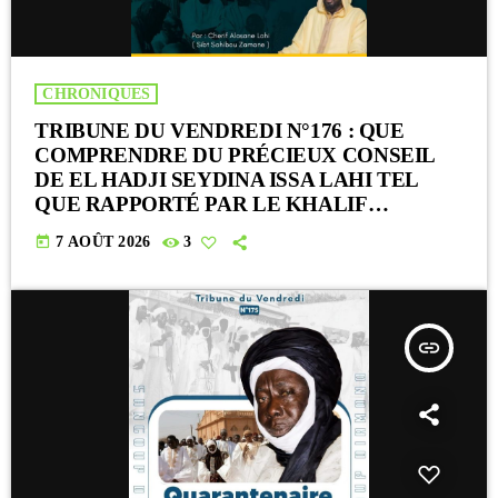
CHRONIQUES
TRIBUNE DU VENDREDI N°176 : QUE
COMPRENDRE DU PRÉCIEUX CONSEIL
DE EL HADJI SEYDINA ISSA LAHI TEL
QUE RAPPORTÉ PAR LE KHALIF
SERIGNE BABACAR SY MANSOUR : « Li
today
7 AOÛT 2026
3
Baax Matul Kër, Li Bon Matul Kër »
insert_link