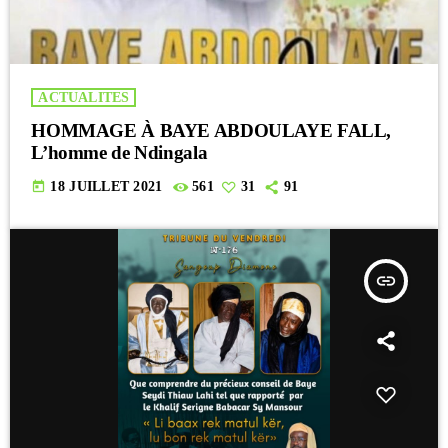
ACTUALITES
HOMMAGE À BAYE ABDOULAYE FALL,
L’homme de Ndingala
today
18 JUILLET 2021
561
31
91
insert_link