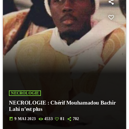
NECROLOGIE
NECROLOGIE : Chérif Mouhamadou Bachir
Lahi n’est plus
today
9 MAI 2023
4533
81
702