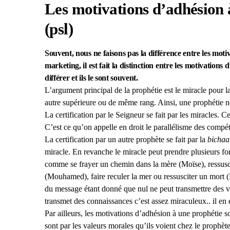
Les motivations d’adhésion
(psl)
Souvent, nous ne faisons pas la différence entre les mot
marketing, il est fait la distinction entre les motivations
différer et ils le sont souvent.
L’argument principal de la prophétie est le miracle pour la
autre supérieure ou de même rang. Ainsi, une prophétie ne
La certification par le Seigneur se fait par les miracles. 
C’est ce qu’on appelle en droit le parallélisme des compé
La certification par un autre prophète se fait par la
bichaa
miracle. En revanche le miracle peut prendre plusieurs for
comme se frayer un chemin dans la mère (Moïse), ressusci
(Mouhamed), faire reculer la mer ou ressusciter un mort 
du message étant donné que nul ne peut transmettre des va
transmet des connaissances c’est assez miraculeux.. il en e
Par ailleurs, les motivations d’adhésion à une prophétie so
sont par les valeurs morales qu’ils voient chez le prophèt