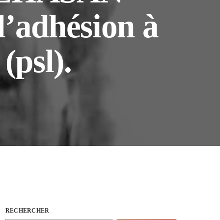
’adhésion à
(psl).
RECHERCHER