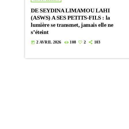
DE SEYDINA LIMAMOU LAHI
(ASWS) A SES PETITS-FILS : la
lumière se transmet, jamais elle ne
s’éteint
2 AVRIL 2026
108
2
103
today