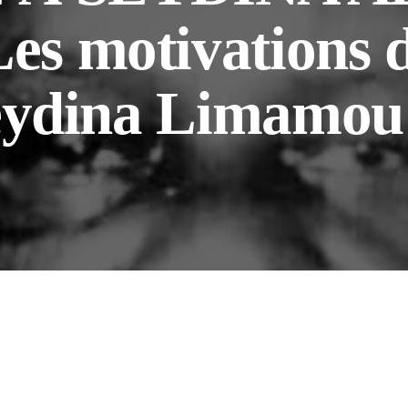
s motivations d
eydina Limamou 