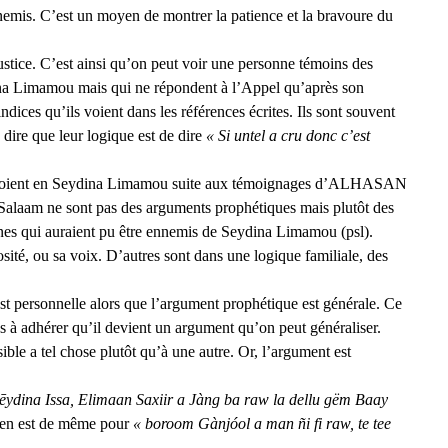
nnemis. C’est un moyen de montrer la patience et la bravoure du
justice. C’est ainsi qu’on peut voir une personne témoins des
ina Limamou mais qui ne répondent à l’Appel qu’après son
ndices qu’ils voient dans les références écrites. Ils sont souvent
 dire que leur logique est de dire
« Si untel a cru donc c’est
i croient en Seydina Limamou suite aux témoignages d’ALHASAN
laam ne sont pas des arguments prophétiques mais plutôt des
nnes qui auraient pu être ennemis de Seydina Limamou (psl).
sité, ou sa voix. D’autres sont dans une logique familiale, des
st personnelle alors que l’argument prophétique est générale. Ce
s à adhérer qu’il devient un argument qu’on peut généraliser.
sible a tel chose plutôt qu’à une autre. Or, l’argument est
ēydina Issa, Elimaan Saxiir a Jàng ba raw la dellu gëm Baay
 en est de même pour
« boroom Gànjóol a man ñi fi raw, te tee