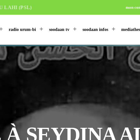
 LAHI (PSL)
mon co
radio urum-bi
soodaan tv
soodaan infos
mediathe
À SEYDINA A