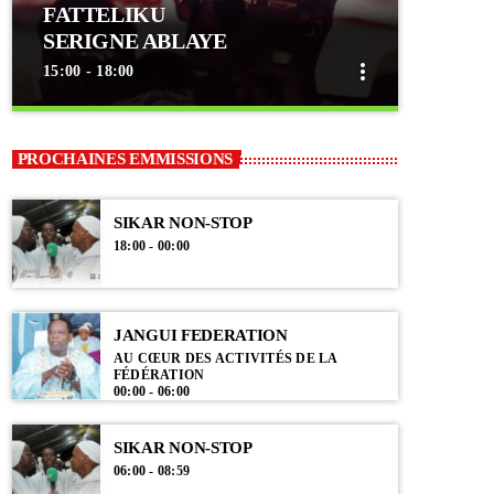
FATTELIKU
SERIGNE ABLAYE
more_vert
15:00 - 18:00
close
FATTELIKU
PROCHAINES EMMISSIONS
SERIGNE ABLAYE
A travers cette émission, nous rendons un
SIKAR NON-STOP
hommage plus que mérité à Seydina El hadji
18:00 - 00:00
Abdoulaye Thiaw Lahi en vous faisant réécouter
ses conférences, causeries et autre animation de
chants religieux.
JANGUI FEDERATION
AU CŒUR DES ACTIVITÉS DE LA
FÉDÉRATION
00:00 - 06:00
SIKAR NON-STOP
06:00 - 08:59