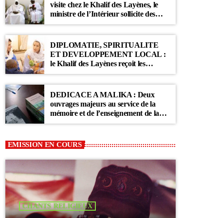
visite chez le Khalif des Layènes, le
ministre de l’Intérieur sollicite des
prières pour le Sénégal
DIPLOMATIE, SPIRITUALITE
ET DEVELOPPEMENT LOCAL :
le Khalif des Layènes reçoit les
ambassadrices de Belgique et des
Pays-Bas
DEDICACE A MALIKA : Deux
ouvrages majeurs au service de la
mémoire et de l’enseignement de la
Communauté Layène
EMISSION EN COURS
CHANTS RELIGIEUX