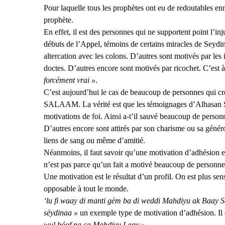
Pour laquelle tous les prophètes ont eu de redoutables e
prophète.
En effet, il est des personnes qui ne supportent point l’in
débuts de l’Appel, témoins de certains miracles de Seyd
altercation avec les colons. D’autres sont motivés par les i
doctes. D’autres encore sont motivés par ricochet. C’est à
forcément vrai »
.
C’est aujourd’hui le cas de beaucoup de personnes qu
SALAAM. La vérité est que les témoignages d’Alhasan Sa
motivations de foi. Ainsi a-t’il sauvé beaucoup de perso
D’autres encore sont attirés par son charisme ou sa généro
liens de sang ou même d’amitié.
Néanmoins, il faut savoir qu’une motivation d’adhésion e
n’est pas parce qu’un fait a motivé beaucoup de personne
Une motivation est le résultat d’un profil. On est plus sen
opposable à tout le monde.
‘lu fi waay di manti gëm ba di weddi Mahdiyu ak Baay S
sëydinaa »
un exemple type de motivation d’adhésion. Il
wul bóof na ca Mahdiyu Laay »