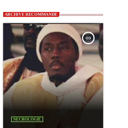
ARCHIVE RECOMMANDE
insert_link
NECROLOGIE