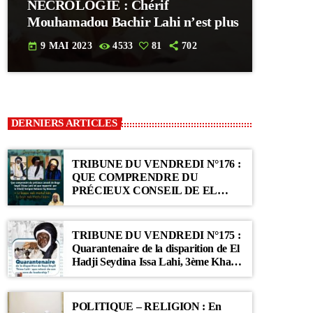
NECROLOGIE : Chérif
Mouhamadou Bachir Lahi n’est plus
9 MAI 2023
4533
81
702
today
DERNIERS ARTICLES
TRIBUNE DU VENDREDI N°176 :
QUE COMPRENDRE DU
PRÉCIEUX CONSEIL DE EL
HADJI SEYDINA ISSA LAHI TEL
QUE RAPPORTÉ PAR LE
KHALIF SERIGNE BABACAR SY
TRIBUNE DU VENDREDI N°175 :
MANSOUR : « Li Baax Matul Kër,
Quarantenaire de la disparition de El
Li Bon Matul Kër »
Hadji Seydina Issa Lahi, 3ème Khalif
des Ahloulahi
POLITIQUE – RELIGION : En