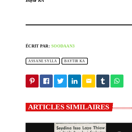
Baytir KA
ÉCRIT PAR:
SOODAAN3
ASSANE SYLLA
BAYTIR KA
email
ARTICLES SIMILAIRES