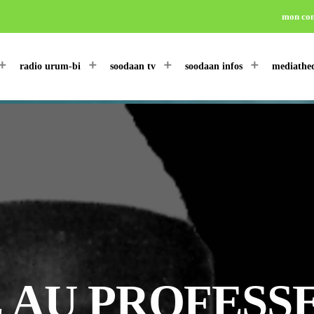
mon co
radio urum-bi
soodaan tv
soodaan infos
mediathe
AU PROFESS