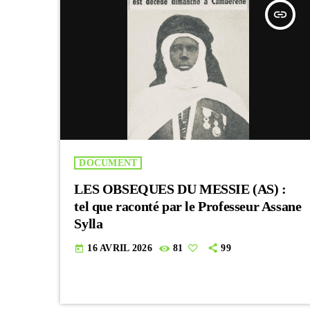
insert_link
DOCUMENT
LES OBSEQUES DU MESSIE (AS) :
tel que raconté par le Professeur Assane
Sylla
16 AVRIL 2026
81
99
today