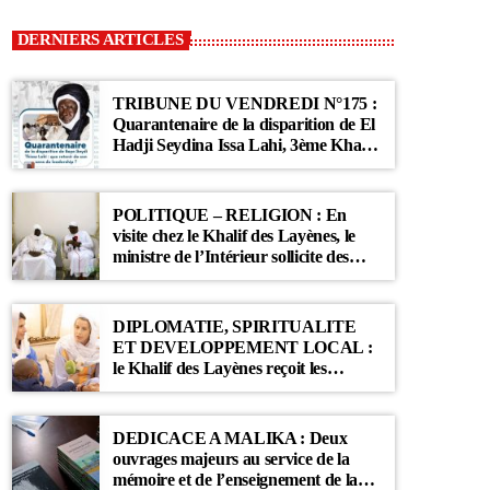
DERNIERS ARTICLES
TRIBUNE DU VENDREDI N°175 :
Quarantenaire de la disparition de El
Hadji Seydina Issa Lahi, 3ème Khalif
des Ahloulahi
POLITIQUE – RELIGION : En
visite chez le Khalif des Layènes, le
ministre de l’Intérieur sollicite des
prières pour le Sénégal
DIPLOMATIE, SPIRITUALITE
ET DEVELOPPEMENT LOCAL :
le Khalif des Layènes reçoit les
ambassadrices de Belgique et des
Pays-Bas
DEDICACE A MALIKA : Deux
ouvrages majeurs au service de la
mémoire et de l’enseignement de la