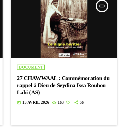
insert_link
DOCUMENT
27 CHAWWAAL : Commémoration du
rappel à Dieu de Seydina Issa Rouhou
Lahi (AS)
13 AVRIL 2026
163
56
today