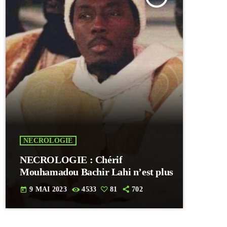
NECROLOGIE
NECROLOGIE : Chérif
Mouhamadou Bachir Lahi n’est plus
9 MAI 2023
4533
81
702
today