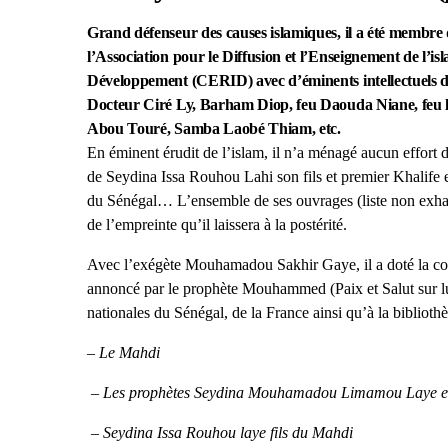
Grand défenseur des causes islamiques, il a été membre de
l’Association pour le Diffusion et l’Enseignement de l’i
Développement (CERID) avec d’éminents intellectuels don
Docteur Ciré Ly, Barham Diop, feu Daouda Niane, feu 
Abou Touré, Samba Laobé Thiam, etc.
En éminent érudit de l’islam, il n’a ménagé aucun effo
de Seydina Issa Rouhou Lahi son fils et premier Khalife et
du Sénégal… L’ensemble de ses ouvrages (liste non exhaus
de l’empreinte qu’il laissera à la postérité.
Avec l’exégète Mouhamadou Sakhir Gaye, il a doté la co
annoncé par le prophète Mouhammed (Paix et Salut sur lu
nationales du Sénégal, de la France ainsi qu’à la bibliot
– Le Mahdi
– Les prophètes Seydina Mouhamadou Limamou Laye et
– Seydina Issa Rouhou laye fils du Mahdi