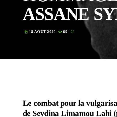
ASSANE S
18 AOÛT 2020
69
today
Le combat pour la vulgarisa
de Seydina Limamou Lahi (