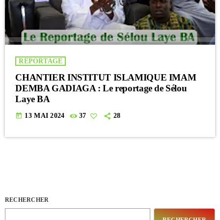
REPORTAGE
CHANTIER INSTITUT ISLAMIQUE IMAM
DEMBA GADIAGA : Le reportage de Sélou
Laye BA
today
13 MAI 2024
37
28
RECHERCHER
RECHERCHER