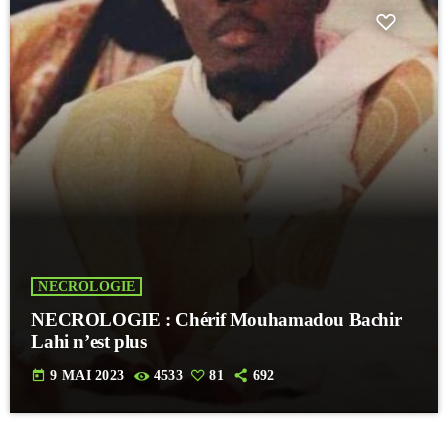
NECROLOGIE
NECROLOGIE : Chérif Mouhamadou Bachir
Lahi n’est plus
today
9 MAI 2023
4533
81
692