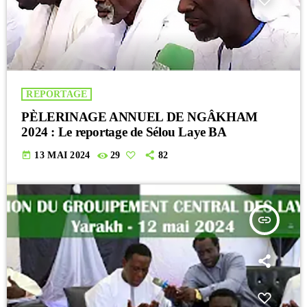
REPORTAGE
PÈLERINAGE ANNUEL DE NGÂKHAM
2024 : Le reportage de Sélou Laye BA
today
13 MAI 2024
29
82
insert_link