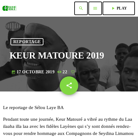
search
menu
play_arrow
PLAY
REPORTAGE
KEUR MATOURE 2019
17 OCTOBRE 2019
22
today
share
email
Le reportage de Sélou Laye BA
Pendant toute une journée, Keur Matouré a vibré au rythme du Laa
ilaaha illa laa avec les fidèles Layènes qui s’y sont donnés rendez-
vous pour rendre hommage aux Compagnons de Seydina Limamou