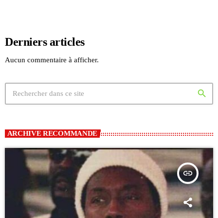
Derniers articles
Aucun commentaire à afficher.
search
ARCHIVE RECOMMANDE
insert_link