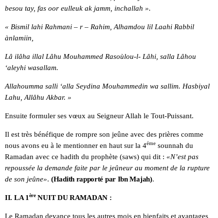
besou tay, fas oor eulleuk ak jamm, inchallah ».
« Bismil lahi Rahmani – r – Rahim, Alhamdou lil Laahi Rabbil
ànlamiin,
Lâ ilâha illal Lâhu Mouhammed Rasoùlou-l- Lâhi, salla Lâhou
‘aleyhi wasallam.
Allahoumma salli ‘alla Seydina Mouhammedin wa sallim. Hasbiyal
Lahu, Allâhu Akbar. »
Ensuite formuler ses vœux au Seigneur Allah le Tout-Puissant.
Il est très bénéfique de rompre son jeûne avec des prières comme
éme
nous avons eu à le mentionner en haut sur la 4
sounnah du
Ramadan avec ce hadith du prophète (saws) qui dit :
«N’est pas
repoussée la demande faite par le jeûneur au moment de la rupture
de son jeûne»
.
(Hadith rapporté par Ibn Majah)
.
ère
II. LA 1
NUIT DU RAMADAN :
Le Ramadan devance tous les autres mois en bienfaits et avantages