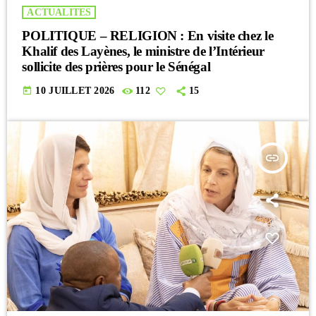
ACTUALITES
POLITIQUE – RELIGION : En visite chez le
Khalif des Layènes, le ministre de l’Intérieur
sollicite des prières pour le Sénégal
today
10 JUILLET 2026
112
15
insert_link