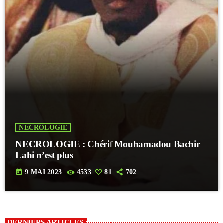
NECROLOGIE
NECROLOGIE : Chérif Mouhamadou Bachir
Lahi n’est plus
today
9 MAI 2023
4533
81
702
DERNIERS ARTICLES