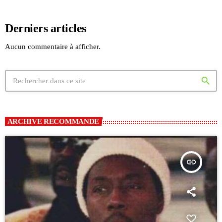
Derniers articles
Aucun commentaire à afficher.
search
ARCHIVE RECOMMANDE
insert_link