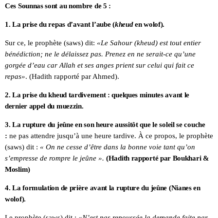
Ces Sounnas sont au nombre de 5 :
1. La prise du repas d’avant l’aube (
kheud
en wolof).
Sur ce, le prophète (saws) dit:
«Le Sahour (kheud) est tout entier
bénédiction; ne le délaissez pas. Prenez en ne serait-ce qu’une
gorgée d’eau car Allah et ses anges prient sur celui qui fait ce
repas»
. (Hadith rapporté par Ahmed).
2. La prise du kheud tardivement : quelques minutes avant le
dernier appel du muezzin.
3. La rupture du jeûne en son heure aussitôt que le soleil se couche
:
ne pas attendre jusqu’à une heure tardive. À ce propos, le prophète
(saws) dit :
« On ne cesse d’être dans la bonne voie tant qu’on
s’empresse de rompre le jeûne ».
(Hadith rapporté par Boukhari &
Moslim)
4. La formulation de prière avant la rupture du jeûne (Nianes en
wolof).
Le prophète (saws) dit :
«N’est pas repoussée la demande faite par