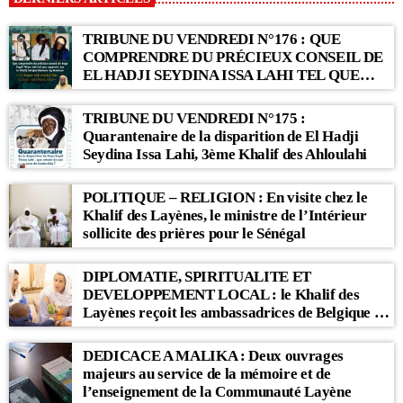
TRIBUNE DU VENDREDI N°176 : QUE
COMPRENDRE DU PRÉCIEUX CONSEIL DE
EL HADJI SEYDINA ISSA LAHI TEL QUE
RAPPORTÉ PAR LE KHALIF SERIGNE
BABACAR SY MANSOUR : « Li Baax Matul
TRIBUNE DU VENDREDI N°175 :
Kër, Li Bon Matul Kër »
Quarantenaire de la disparition de El Hadji
Seydina Issa Lahi, 3ème Khalif des Ahloulahi
POLITIQUE – RELIGION : En visite chez le
Khalif des Layènes, le ministre de l’Intérieur
sollicite des prières pour le Sénégal
DIPLOMATIE, SPIRITUALITE ET
DEVELOPPEMENT LOCAL : le Khalif des
Layènes reçoit les ambassadrices de Belgique et
des Pays-Bas
DEDICACE A MALIKA : Deux ouvrages
majeurs au service de la mémoire et de
l’enseignement de la Communauté Layène