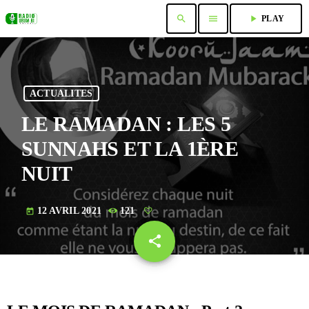
search
menu
play_arrow
PLAY
ACTUALITES
LE RAMADAN : LES 5
SUNNAHS ET LA 1ÈRE
NUIT
12 AVRIL 2021
121
today
share
email