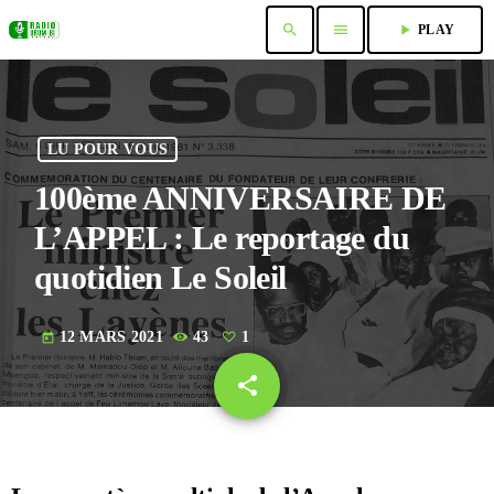
search
menu
play_arrow
PLAY
LU POUR VOUS
100ème ANNIVERSAIRE DE
L’APPEL : Le reportage du
quotidien Le Soleil
12 MARS 2021
43
1
today
share
email
1