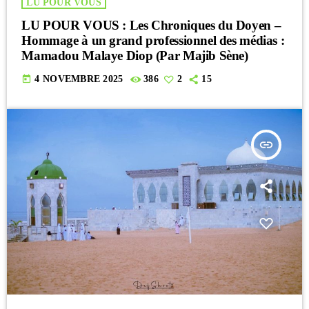
LU POUR VOUS
LU POUR VOUS : Les Chroniques du Doyen –
Hommage à un grand professionnel des médias :
Mamadou Malaye Diop (Par Majib Sène)
today
4 NOVEMBRE 2025
386
2
15
insert_link