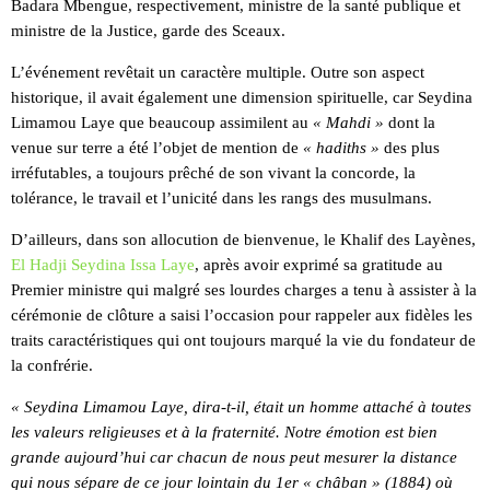
Badara Mbengue, respectivement, ministre de la santé publique et
ministre de la Justice, garde des Sceaux.
L’événement revêtait un caractère multiple. Outre son aspect
historique, il avait également une dimension spirituelle, car Seydina
Limamou Laye que beaucoup assimilent au
« Mahdi »
dont la
venue sur terre a été l’objet de mention de
« hadiths »
des plus
irréfutables, a toujours prêché de son vivant la concorde, la
tolérance, le travail et l’unicité dans les rangs des musulmans.
D’ailleurs, dans son allocution de bienvenue, le Khalif des Layènes,
El Hadji Seydina Issa Laye
, après avoir exprimé sa gratitude au
Premier ministre qui malgré ses lourdes charges a tenu à assister à la
cérémonie de clôture a saisi l’occasion pour rappeler aux fidèles les
traits caractéristiques qui ont toujours marqué la vie du fondateur de
la confrérie.
« Seydina Limamou Laye, dira-t-il, était un homme attaché à toutes
les valeurs religieuses et à la fraternité. Notre émotion est bien
grande aujourd’hui car chacun de nous peut mesurer la distance
qui nous sépare de ce jour lointain du 1er « châban » (1884) où