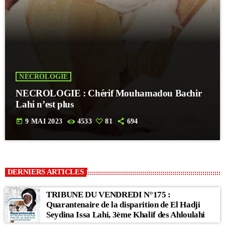
NECROLOGIE
NECROLOGIE : Chérif Mouhamadou Bachir
Lahi n’est plus
today
9 MAI 2023
4533
81
694
DERNIERS ARTICLES
TRIBUNE DU VENDREDI N°175 :
Quarantenaire de la disparition de El Hadji
Seydina Issa Lahi, 3ème Khalif des Ahloulahi