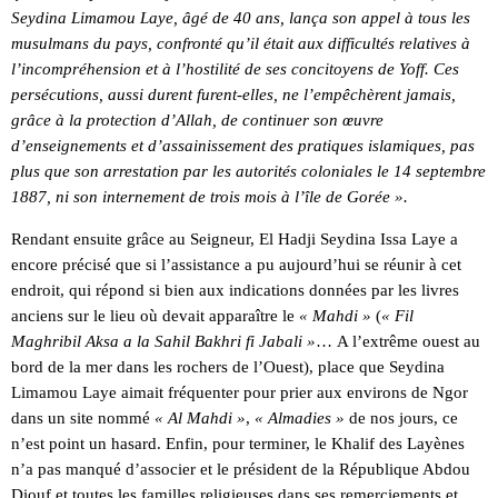
Seydina Limamou Laye, âgé de 40 ans, lança son appel à tous les
musulmans du pays, confronté qu’il était aux difficultés relatives à
l’incompréhension et à l’hostilité de ses concitoyens de Yoff. Ces
persécutions, aussi durent furent-elles, ne l’empêchèrent jamais,
grâce à la protection d’Allah, de continuer son œuvre
d’enseignements et d’assainissement des pratiques islamiques, pas
plus que son arrestation par les autorités coloniales le 14 septembre
1887, ni son internement de trois mois à l’île de Gorée ».
Rendant ensuite grâce au Seigneur, El Hadji Seydina Issa Laye a
encore précisé que si l’assistance a pu aujourd’hui se réunir à cet
endroit, qui répond si bien aux indications données par les livres
anciens sur le lieu où devait apparaître le
« Mahdi »
(
« Fil
Maghribil Aksa a la Sahil Bakhri fi Jabali »
… A l’extrême ouest au
bord de la mer dans les rochers de l’Ouest), place que Seydina
Limamou Laye aimait fréquenter pour prier aux environs de Ngor
dans un site nommé
« Al Mahdi »
,
« Almadies »
de nos jours, ce
n’est point un hasard. Enfin, pour terminer, le Khalif des Layènes
n’a pas manqué d’associer et le président de la République Abdou
Diouf et toutes les familles religieuses dans ses remerciements et