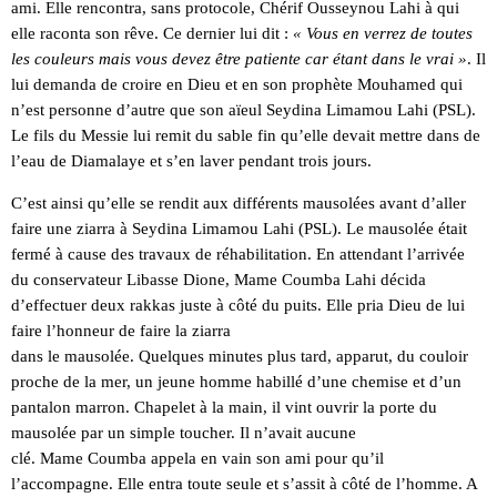
ami. Elle rencontra, sans protocole, Chérif Ousseynou Lahi à qui
elle raconta son rêve. Ce dernier lui dit :
« Vous en verrez de toutes
les couleurs mais vous devez être patiente car étant dans le vrai »
. Il
lui demanda de croire en Dieu et en son prophète Mouhamed qui
n’est personne d’autre que son aïeul Seydina Limamou Lahi (PSL).
Le fils du Messie lui remit du sable fin qu’elle devait mettre dans de
l’eau de Diamalaye et s’en laver pendant trois jours.
C’est ainsi qu’elle se rendit aux différents mausolées avant d’aller
faire une ziarra à Seydina Limamou Lahi (PSL). Le mausolée était
fermé à cause des travaux de réhabilitation. En attendant l’arrivée
du conservateur Libasse Dione, Mame Coumba Lahi décida
d’effectuer deux rakkas juste à côté du puits. Elle pria Dieu de lui
faire l’honneur de faire la ziarra
dans le mausolée. Quelques minutes plus tard, apparut, du couloir
proche de la mer, un jeune homme habillé d’une chemise et d’un
pantalon marron. Chapelet à la main, il vint ouvrir la porte du
mausolée par un simple toucher. Il n’avait aucune
clé. Mame Coumba appela en vain son ami pour qu’il
l’accompagne. Elle entra toute seule et s’assit à côté de l’homme. A