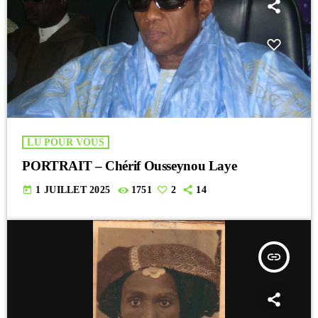
LU POUR VOUS
PORTRAIT – Chérif Ousseynou Laye
today
1 JUILLET 2025
1751
2
14
insert_link