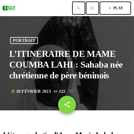
search
menu
play_arrow
PLAY
PORTRAIT
L’ITINERAIRE DE MAME
COUMBA LAHI : Sahaba née
chrétienne de père béninois
18 FÉVRIER 2023
322
today
share
email