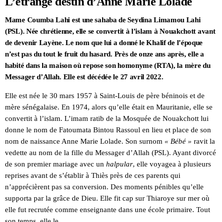
L’étrange destin d’Anne Marie Lolade
Mame Coumba Lahi est une sahaba de Seydina Limamou Lahi
(PSL). Née chrétienne, elle se convertit à l’islam à Nouakchott avant
de devenir Layène. Le nom que lui a donné le Khalif de l’époque
n’est pas du tout le fruit du hasard. Près de onze ans après, elle a
habité dans la maison où repose son homonyme (RTA), la mère du
Messager d’Allah. Elle est décédée le 27 avril 2022.
Elle est née le 30 mars 1957 à Saint-Louis de père béninois et de
mère sénégalaise. En 1974, alors qu’elle était en Mauritanie, elle se
convertit à l’islam. L’imam ratib de la Mosquée de Nouakchott lui
donne le nom de Fatoumata Bintou Rassoul en lieu et place de son
nom de naissance Anne Marie Lolade. Son surnom
« Bébé »
ravit la
vedette au nom de la fille du Messager d’Allah (PSL). Ayant divorcé
de son premier mariage avec un
halpular
, elle voyagea à plusieurs
reprises avant de s’établir à Thiès près de ces parents qui
n’apprécièrent pas sa conversion. Des moments pénibles qu’elle
supporta par la grâce de Dieu. Elle fit cap sur Thiaroye sur mer où
elle fut recrutée comme enseignante dans une école primaire. Tout
son temps, elle le