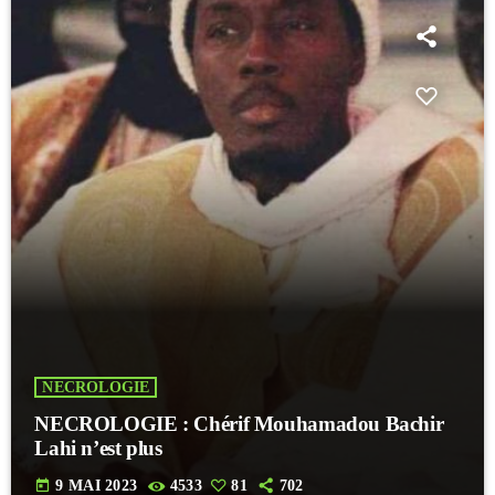
NECROLOGIE
NECROLOGIE : Chérif Mouhamadou Bachir
Lahi n’est plus
today
9 MAI 2023
4533
81
702