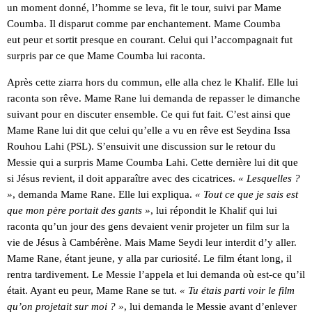
un moment donné, l’homme se leva, fit le tour, suivi par Mame
Coumba. Il disparut comme par enchantement. Mame Coumba
eut peur et sortit presque en courant. Celui qui l’accompagnait fut
surpris par ce que Mame Coumba lui raconta.
Après cette ziarra hors du commun, elle alla chez le Khalif. Elle lui
raconta son rêve. Mame Rane lui demanda de repasser le dimanche
suivant pour en discuter ensemble. Ce qui fut fait. C’est ainsi que
Mame Rane lui dit que celui qu’elle a vu en rêve est Seydina Issa
Rouhou Lahi (PSL). S’ensuivit une discussion sur le retour du
Messie qui a surpris Mame Coumba Lahi. Cette dernière lui dit que
si Jésus revient, il doit apparaître avec des cicatrices.
« Lesquelles ?
»
, demanda Mame Rane. Elle lui expliqua.
« Tout ce que je sais est
que mon père portait des gants »
, lui répondit le Khalif qui lui
raconta qu’un jour des gens devaient venir projeter un film sur la
vie de Jésus à Cambérène. Mais Mame Seydi leur interdit d’y aller.
Mame Rane, étant jeune, y alla par curiosité. Le film étant long, il
rentra tardivement. Le Messie l’appela et lui demanda où est-ce qu’il
était. Ayant eu peur, Mame Rane se tut.
« Tu étais parti voir le film
qu’on projetait sur moi ? »
, lui demanda le Messie avant d’enlever