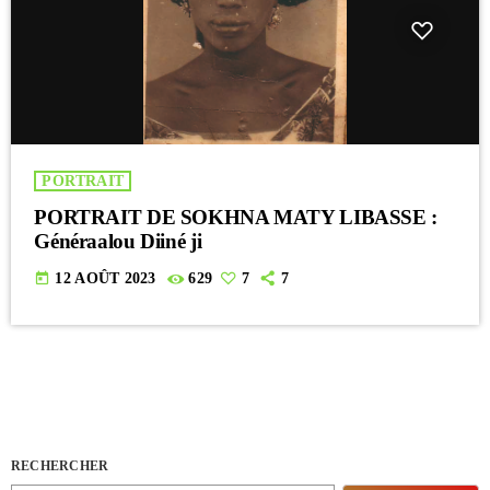
PORTRAIT
PORTRAIT DE SOKHNA MATY LIBASSE :
Généraalou Diiné ji
today
12 AOÛT 2023
629
7
7
RECHERCHER