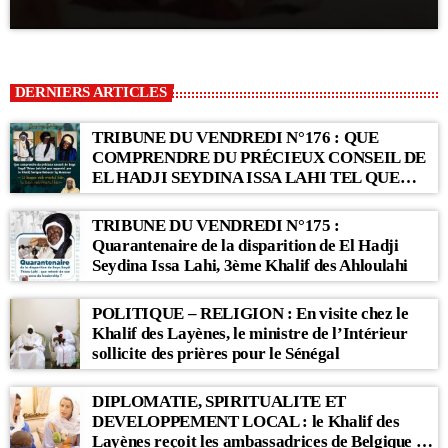
DERNIERS ARTICLES
TRIBUNE DU VENDREDI N°176 : QUE
COMPRENDRE DU PRÉCIEUX CONSEIL DE
EL HADJI SEYDINA ISSA LAHI TEL QUE
RAPPORTÉ PAR LE KHALIF SERIGNE
BABACAR SY MANSOUR : « Li Baax Matul
TRIBUNE DU VENDREDI N°175 :
Kër, Li Bon Matul Kër »
Quarantenaire de la disparition de El Hadji
Seydina Issa Lahi, 3ème Khalif des Ahloulahi
POLITIQUE – RELIGION : En visite chez le
Khalif des Layènes, le ministre de l’Intérieur
sollicite des prières pour le Sénégal
DIPLOMATIE, SPIRITUALITE ET
DEVELOPPEMENT LOCAL : le Khalif des
Layènes reçoit les ambassadrices de Belgique et