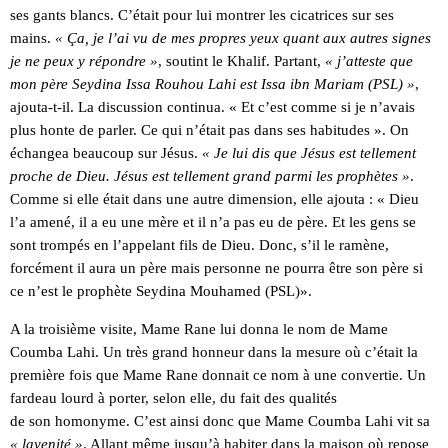
ses gants blancs. C’était pour lui montrer les cicatrices sur ses
mains.
« Ça, je l’ai vu de mes propres yeux quant aux autres signes
je ne peux y répondre »
, soutint le Khalif. Partant,
« j’atteste que
mon père Seydina Issa Rouhou Lahi est Issa ibn Mariam (PSL) »
,
ajouta-t-il. La discussion continua. « Et c’est comme si je n’avais
plus honte de parler. Ce qui n’était pas dans ses habitudes ». On
échangea beaucoup sur Jésus.
« Je lui dis que Jésus est tellement
proche de Dieu. Jésus est tellement grand parmi les prophètes »
.
Comme si elle était dans une autre dimension, elle ajouta : « Dieu
l’a amené, il a eu une mère et il n’a pas eu de père. Et les gens se
sont trompés en l’appelant fils de Dieu. Donc, s’il le ramène,
forcément il aura un père mais personne ne pourra être son père si
ce n’est le prophète Seydina Mouhamed (PSL)».
A la troisième visite, Mame Rane lui donna le nom de Mame
Coumba Lahi. Un très grand honneur dans la mesure où c’était la
première fois que Mame Rane donnait ce nom à une convertie. Un
fardeau lourd à porter, selon elle, du fait des qualités
de son homonyme. C’est ainsi donc que Mame Coumba Lahi vit sa
« layenité »
. Allant même jusqu’à habiter dans la maison où repose