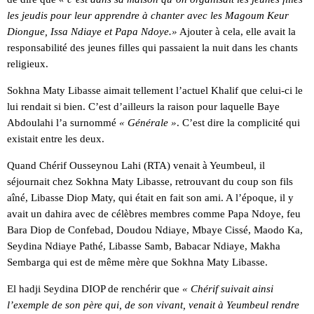
les jeudis pour leur apprendre à chanter avec les Magoum Keur
Diongue, Issa Ndiaye et Papa Ndoye.»
Ajouter à cela, elle avait la
responsabilité des jeunes filles qui passaient la nuit dans les chants
religieux.
Sokhna Maty Libasse aimait tellement l’actuel Khalif que celui-ci le
lui rendait si bien. C’est d’ailleurs la raison pour laquelle Baye
Abdoulahi l’a surnommé
« Générale »
. C’est dire la complicité qui
existait entre les deux.
Quand Chérif Ousseynou Lahi (RTA) venait à Yeumbeul, il
séjournait chez Sokhna Maty Libasse, retrouvant du coup son fils
aîné, Libasse Diop Maty, qui était en fait son ami. A l’époque, il y
avait un dahira avec de célèbres membres comme Papa Ndoye, feu
Bara Diop de Confebad, Doudou Ndiaye, Mbaye Cissé, Maodo Ka,
Seydina Ndiaye Pathé, Libasse Samb, Babacar Ndiaye, Makha
Sembarga qui est de même mère que Sokhna Maty Libasse.
El hadji Seydina DIOP de renchérir que
« Chérif suivait ainsi
l’exemple de son père qui, de son vivant, venait à Yeumbeul rendre