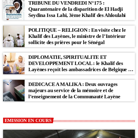
BABACAR SY MANSOUR : « Li Baax Matul
TRIBUNE DU VENDREDI N°175 :
Kër, Li Bon Matul Kër »
Quarantenaire de la disparition de El Hadji
Seydina Issa Lahi, 3ème Khalif des Ahloulahi
POLITIQUE – RELIGION : En visite chez le
Khalif des Layènes, le ministre de l’Intérieur
sollicite des prières pour le Sénégal
DIPLOMATIE, SPIRITUALITE ET
DEVELOPPEMENT LOCAL : le Khalif des
Layènes reçoit les ambassadrices de Belgique et
des Pays-Bas
DEDICACE A MALIKA : Deux ouvrages
majeurs au service de la mémoire et de
l’enseignement de la Communauté Layène
EMISSION EN COURS