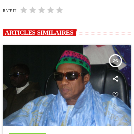
RATE IT
ARTICLES SIMILAIRES
insert_link