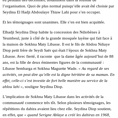
eu pendant des décennies, notamment dans la réussite de
l’organisation. Quoi de plus normal puisqu’elle avait été choisie par
Seydina El Hadji Abdoulaye Thiaw Lahi pour s’en occuper.
Et les témoignages sont unanimes. Elle s’en est bien acquittée.
Elhadji Seydina Diop habite la concession des Ndiobènes à
Yeumbeul, juste à côté de la grande mosquée layène qui fait face à
la maison de Sokhna Maty Libasse. Il est le fils de Abdou Ndiaye
Diop petit frère de Seydi Saër qui était l’époux de Sokhna Maty
Libasse. Avec fierté, il raconte que la dame âgée aujourd’hui de 88
ans, est la fille de deux éminentes figures de la communauté :
Libasse Sembarga et Sokhna Maguette Wade.
« Au regard de ses
activités, on peut dire qu’elle est la digne héritière de sa maman. En
effet, celle-ci s’est investie de fort belle manière au service de la
ahlou lahi »
, souligne Seydina Diop.
L’implication de Sokhna Maty Libasse dans les activités de la
communauté commence très tôt. Selon plusieurs témoignages, les
répétitions du dahira avaient lieu chez elle. Seydina Diop soutient,
en effet, que
« quand Serigne Ablaye a créé les dahiras en 1968,