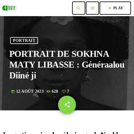
search
menu
play_arrow
PLAY
PORTRAIT
PORTRAIT DE SOKHNA
MATY LIBASSE : Généraalou
Diiné ji
12 AOÛT 2023
628
7
today
share
email
7