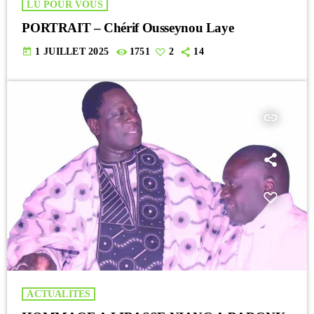
LU POUR VOUS
PORTRAIT – Chérif Ousseynou Laye
today
1 JUILLET 2025
1751
2
14
insert_link
ACTUALITES