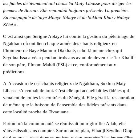
les fidèles de Yeumbeul ont choisi Ya Maty Libasse pour diriger les
femmes de Ansaar. Elle répondait toujours présente. La première.
En compagnie de Yaye Mbaye Ndiaye et de Sokhna Khary Ndiaye
Kébé »
.
C’est ainsi que Serigne Ablaye lui confie la gestion du pèlerinage de
Ngakham où ont lieu chaque année des chants religieux en
l’honneur de Baye Mamour Diakhaté, celui-là même chez qui
Seydina Issa a vécu pendant trois ans avant de devenir le 1er Khalif
de son père, l’Imam Mahdi (PSL) et ce, conformément aux
prédictions.
A l’occasion de ces chants religieux de Ngakham, Sokhna Maty
Libasse s’occupait de tout. C’est elle qui accueillait les fidèles qui
venaient de toutes les contrées du Sénégal. Elle gérait la restauration
de même que la boisson de l’ensemble des fidèles présents dans
cette localité proche de Tivaouane.
Partout où la communauté se réunissait pour glorifier Allah, elle
s’investissait sans compter. Sur un autre plan, Elhadji Seydina Diop
de dire que
« c’est dans sa maison qu’on organisait les jeunes filles