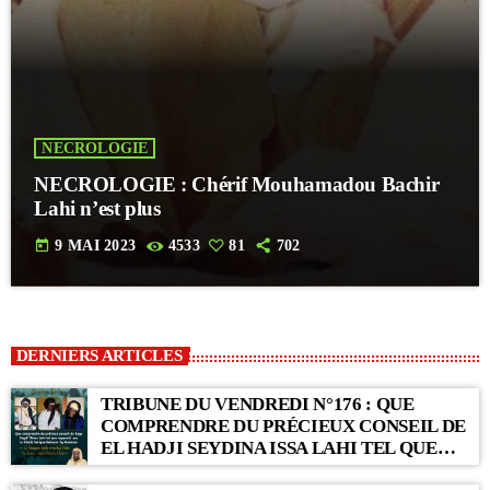
NECROLOGIE
NECROLOGIE : Chérif Mouhamadou Bachir
Lahi n’est plus
today
9 MAI 2023
4533
81
702
DERNIERS ARTICLES
TRIBUNE DU VENDREDI N°176 : QUE
COMPRENDRE DU PRÉCIEUX CONSEIL DE
EL HADJI SEYDINA ISSA LAHI TEL QUE
RAPPORTÉ PAR LE KHALIF SERIGNE