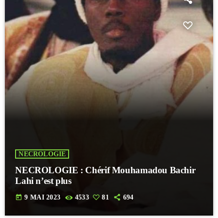
NECROLOGIE
NECROLOGIE : Chérif Mouhamadou Bachir
Lahi n’est plus
today
9 MAI 2023
4533
81
694