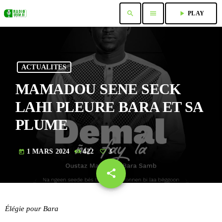
search
menu
play_arrow
PLAY
ACTUALITES
MAMADOU SENE SECK
LAHI PLEURE BARA ET SA
PLUME
1 MARS 2024
422
3
today
share
email
3
Élégie pour Bara