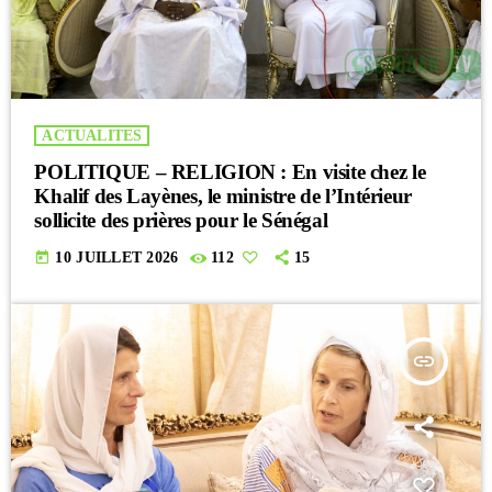
ACTUALITES
POLITIQUE – RELIGION : En visite chez le
Khalif des Layènes, le ministre de l’Intérieur
sollicite des prières pour le Sénégal
today
10 JUILLET 2026
112
15
insert_link