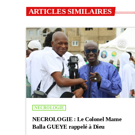
ARTICLES SIMILAIRES
insert_link
NECROLOGIE
NECROLOGIE : Le Colonel Mame
Balla GUEYE rappelé à Dieu