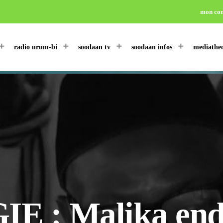
mon co
radio urum-bi
soodaan tv
soodaan infos
mediathe
: Malika endeu