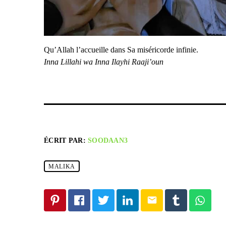
Qu’Allah l’accueille dans Sa miséricorde infinie.
Inna Lillahi wa Inna Ilayhi Raaji’oun
ÉCRIT PAR:
SOODAAN3
MALIKA
email