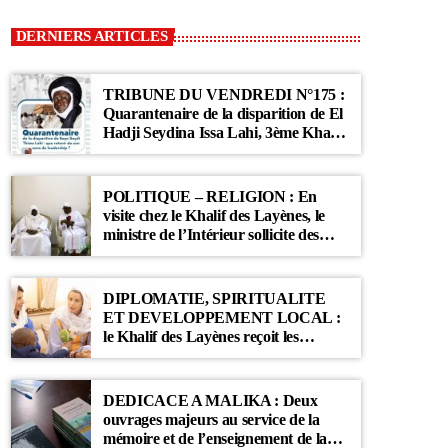
DERNIERS ARTICLES
TRIBUNE DU VENDREDI N°175 :
Quarantenaire de la disparition de El
Hadji Seydina Issa Lahi, 3ème Khalif
des Ahloulahi
POLITIQUE – RELIGION : En
visite chez le Khalif des Layènes, le
ministre de l’Intérieur sollicite des
prières pour le Sénégal
DIPLOMATIE, SPIRITUALITE
ET DEVELOPPEMENT LOCAL :
le Khalif des Layènes reçoit les
ambassadrices de Belgique et des
Pays-Bas
DEDICACE A MALIKA : Deux
ouvrages majeurs au service de la
mémoire et de l’enseignement de la