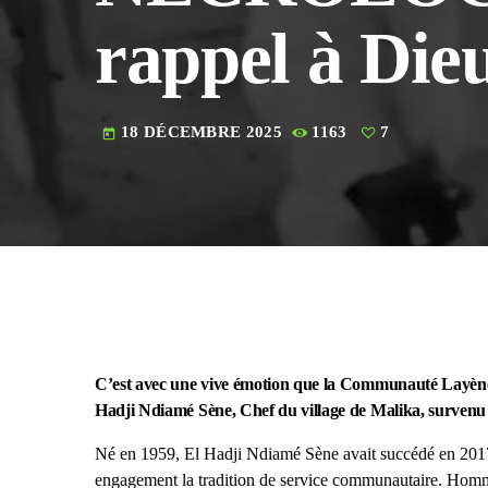
rappel à Dieu
18 DÉCEMBRE 2025
1163
7
today
C’est avec une vive émotion que la Communauté Layène e
Hadji Ndiamé Sène, Chef du village de Malika, survenu 
Né en 1959, El Hadji Ndiamé Sène avait succédé en 2017
engagement la tradition de service communautaire. Homme 