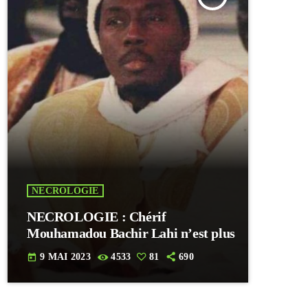
NECROLOGIE
NECROLOGIE : Chérif
Mouhamadou Bachir Lahi n’est plus
9 MAI 2023
4533
81
690
today