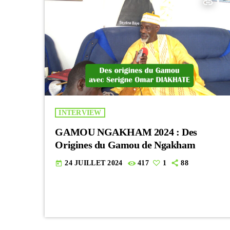
insert_link
INTERVIEW
GAMOU NGAKHAM 2024 : Des
Origines du Gamou de Ngakham
24 JUILLET 2024
417
1
88
today