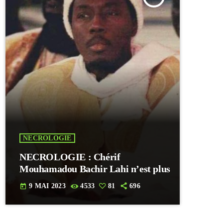
NECROLOGIE
NECROLOGIE : Chérif
Mouhamadou Bachir Lahi n’est plus
9 MAI 2023
4533
81
696
today