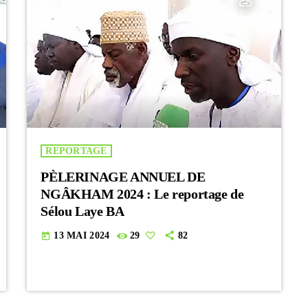
insert_link
REPORTAGE
PÈLERINAGE ANNUEL DE
NGÂKHAM 2024 : Le reportage de
Sélou Laye BA
13 MAI 2024
29
82
today