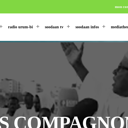
mon co
radio urum-bi
soodaan tv
soodaan infos
mediathe
S COMPAGNONS