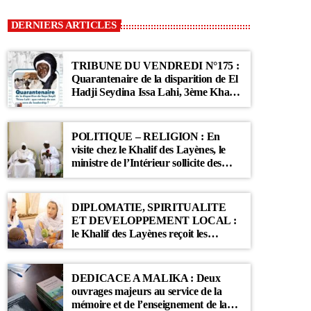
DERNIERS ARTICLES
TRIBUNE DU VENDREDI N°175 :
Quarantenaire de la disparition de El
Hadji Seydina Issa Lahi, 3ème Khalif
des Ahloulahi
POLITIQUE – RELIGION : En
visite chez le Khalif des Layènes, le
ministre de l’Intérieur sollicite des
prières pour le Sénégal
DIPLOMATIE, SPIRITUALITE
ET DEVELOPPEMENT LOCAL :
le Khalif des Layènes reçoit les
ambassadrices de Belgique et des
Pays-Bas
DEDICACE A MALIKA : Deux
ouvrages majeurs au service de la
mémoire et de l’enseignement de la