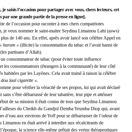
je saisis l’occasion pour partager avec vous, chers lecteurs, cet
is par une grande partie de la presse en ligne].
te de l’occasion pour raconter à mes chers compatriotes
lam, je veux nommer le saint-maitre Seydina Limamou Lahi (asws)
plus de 140 ans. En effet, après avoir lancé son célèbre Appel en
« haram »
(illicite) la consommation du tabac et l’avait banni de
les partisans d’Allah).
r un consommateur de tabac (pour éviter toute inﬂuence
ir et les consommateurs (étrangers à la communauté) de leur côté
tés habitées par les Layènes. Cela avait trainé à raison la célèbre
dou laal cigarette ».
homme pour vériﬁer la véracité de ses propos, lui qui avait déclaré
 sans s’être débarrassé de leur tabatière, leur pipe et atténuer
 début de sa mission il était connu de tous que Seydina Limamou
as d’ailleurs du Cheikh du Gandjol Demba Yeumba Diop qui, avant
ours d’eau aux environs de Yoff pour se débarrasser de l’odeur de
a Limamou en était arrivé à interdire aux récalcitrants de
époque, la science elle-même prêtait des vertus thérapeutiques