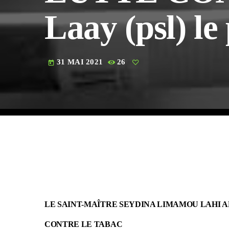
Laay (psl) le
31 MAI 2021
26
today
LE SAINT-MAÎTRE SEYDINA LIMAMOU LAHI A
CONTRE LE TABAC