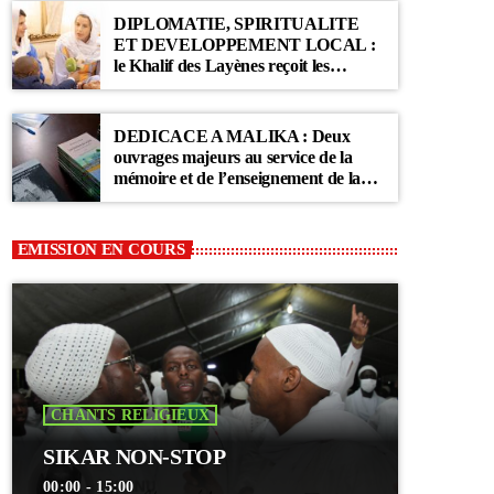
DIPLOMATIE, SPIRITUALITE
ET DEVELOPPEMENT LOCAL :
le Khalif des Layènes reçoit les
ambassadrices de Belgique et des
Pays-Bas
DEDICACE A MALIKA : Deux
ouvrages majeurs au service de la
mémoire et de l’enseignement de la
Communauté Layène
EMISSION EN COURS
CHANTS RELIGIEUX
SIKAR NON-STOP
00:00 - 15:00