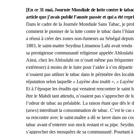
[En ce 31 mai, Journée Mondiale de lutte contre le tabac, 
article que j’avais publié l’année passée et qui a été repr
Dans le cadre de la Journée Mondiale Sans Tabac, je proﬁ
comment le pionner de la lutte contre le tabac dans l’Is
a réussi à créer des zones non-fumeurs au Sénégal depuis 
1883, le saint-maitre Seydina Limamou Lahi avait rendu
sa prestigieuse communauté religieuse appelée Ahloulahi (
Ainsi, chez les Ahloulahi on n’osait même pas fréquente
extérieure) à moins de le faire pour l’aider à s’en départ
n’osaient pas utiliser le tabac dans le périmètre des locali
réputation selon laquelle
« Layène dou toukh
»,
« Layène 
Et à l’époque les érudits qui venaient rencontrer le saint 
être le Mahdi tant attendu, n’osaient pas s’approcher de lui
l’odeur de tabac au préalable. La raison étant que dès le
(asws) interdisait la consommation de tabac. C’est le c
sa rencontre avec le saint-maître a dû se laver dans un c
tabac avant d’enterrer son stock restant et sa pipe. Seydin
s’approcher des mosquées de sa communauté. Pourtant à l’