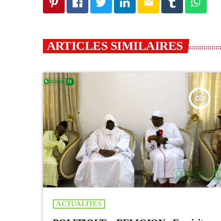
email
ARTICLES SIMILAIRES
insert_link
ACTUALITES