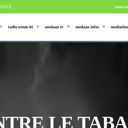
DAYÉ
mon co
radio urum-bi
soodaan tv
soodaan infos
mediathe
TRE LE TABAC