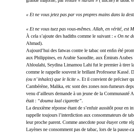
grande majorité, par rendre
« haram »
( illicite) le tabac 
« Et ne vous jetez pas par vos propres mains dans la dest
« Et ne vous tuez pas vous-mêmes. Allah, en vérité, est M
À cela s’ajoute des hadiths comme le suivant :
« On ne do
Ahmad).
Aujourd’hui des fatwas contre le tabac ont enﬁn été pro
aux Philippines, en Arabie Saoudite, aux Émirats Arabes Un
Ahloulahi, Seydina Limamou Lahi fut le premier à tirer l
comme le rappelle souvent le brillant Professeur Kassé. D’
(ou n’ inhalez) que le licite »
. Et il convient de préciser 
Cambérène, Malika, etc sont des zones non-fumeurs depui
venu d’ailleurs demande à un jeune de la Communauté Ahlou
était :
“douma laal cigarette”
.
La deuxième réponse étant de s’enfuir aussitôt pour en in
rappelle toujours l’interdiction aux consommateurs de taba
leur proche parent. Comme anecdote pour étayer cette réput
Layènes ne consomment pas de tabac, lors de la pause-caf