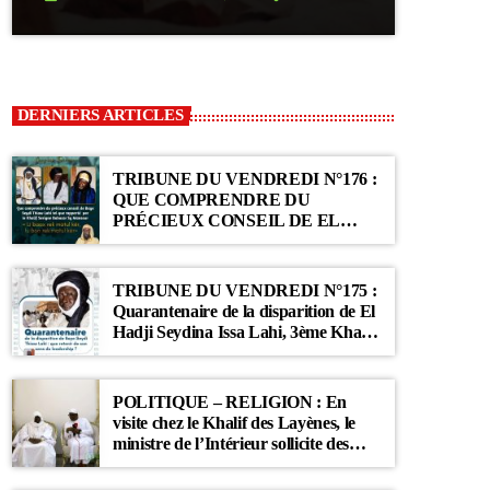
DERNIERS ARTICLES
TRIBUNE DU VENDREDI N°176 :
QUE COMPRENDRE DU
PRÉCIEUX CONSEIL DE EL
HADJI SEYDINA ISSA LAHI TEL
QUE RAPPORTÉ PAR LE
KHALIF SERIGNE BABACAR SY
TRIBUNE DU VENDREDI N°175 :
MANSOUR : « Li Baax Matul Kër,
Quarantenaire de la disparition de El
Li Bon Matul Kër »
Hadji Seydina Issa Lahi, 3ème Khalif
des Ahloulahi
POLITIQUE – RELIGION : En
visite chez le Khalif des Layènes, le
ministre de l’Intérieur sollicite des
prières pour le Sénégal