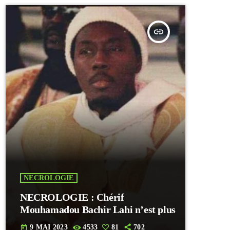
insert_link
NECROLOGIE
NECROLOGIE : Chérif
Mouhamadou Bachir Lahi n’est plus
9 MAI 2023
4533
81
702
today