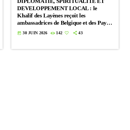
DIPLOMATIE, SPIRITUALITE ET
DEVELOPPEMENT LOCAL : le
Khalif des Layènes reçoit les
ambassadrices de Belgique et des Pays-
Bas
30 JUIN 2026
142
43
today