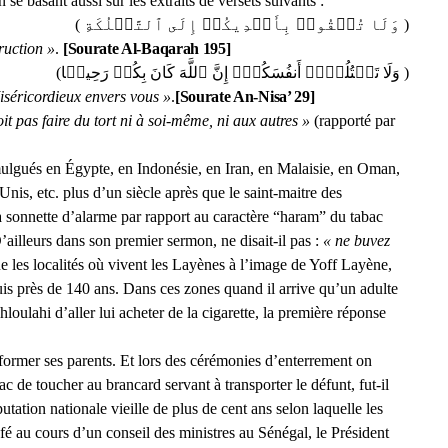
en se basant aussi sur les extraits de versets suivants :
( وَلَا تُلۡقُوا۟ بِأَیۡدِیكُمۡ إِلَى ٱلتَّهۡلُكَةِ )
ruction »
.
[Sourate Al-Baqarah 195]
( وَلَا تَقۡتُلُوۤا۟ أَنفُسَكُمۡۚ إِنَّ ٱللَّهَ كَانَ بِكُمۡ رَحِیمࣰا)
iséricordieux envers vous »
.
[Sourate An-Nisa’ 29]
it pas faire du tort ni à soi-même, ni aux autres »
(rapporté par
mulgués en Égypte, en Indonésie, en Iran, en Malaisie, en Oman,
is, etc. plus d’un siècle après que le saint-maitre des
a sonnette d’alarme par rapport au caractère “haram” du tabac
ailleurs dans son premier sermon, ne disait-il pas :
« ne buvez
que les localités où vivent les Layènes à l’image de Yoff Layène,
s près de 140 ans. Dans ces zones quand il arrive qu’un adulte
lahi d’aller lui acheter de la cigarette, la première réponse
former ses parents. Et lors des cérémonies d’enterrement on
c de toucher au brancard servant à transporter le défunt, fut-il
ation nationale vieille de plus de cent ans selon laquelle les
é au cours d’un conseil des ministres au Sénégal, le Président