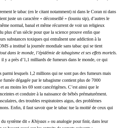
airement le tabac (en le citant notamment) ni dans le Coran ni dans
ent juste un caractère « déconseillé » (louniu sip), d’autres le
même normal, banal et même récurrent de voir un religieux
u plus d’un siècle pour que la science prouve enﬁn que
eurs substances toxiques qui entraînent une addiction à la
OMS a institué la journée mondiale sans tabac qui se tient
tout dans le monde, l’épidémie de tabagisme et ses effets mortels.
il y a près d’1,1 milliards de fumeurs dans le monde, ce qui
s parmi lesquels 1,2 millions qui ne sont pas des fumeurs mais
te fumée dégagée par le tabagisme contient plus de 7000
t au moins les 69 sont cancérigènes. C’est ainsi que le
enceintes et conduire à la naissance de bébés prématurément.
culaires, des troubles respiratoires aigus, des problèmes
mons. Enﬁn, il faut savoir que le tabac tue la moitié de ceux qui
r du système dit
« Khiyaas »
ou analogie pour ﬁnir, dans leur