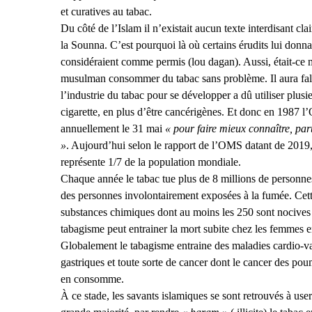
et curatives au tabac.
Du côté de l’Islam il n’existait aucun texte interdisant cl
la Sounna. C’est pourquoi là où certains érudits lui donnai
considéraient comme permis (lou dagan). Aussi, était-ce 
musulman consommer du tabac sans problème. Il aura fall
l’industrie du tabac pour se développer a dû utiliser plusi
cigarette, en plus d’être cancérigènes. Et donc en 1987 l’
annuellement le 31 mai
« pour faire mieux connaître, par
»
. Aujourd’hui selon le rapport de l’OMS datant de 2019, 
représente 1/7 de la population mondiale.
Chaque année le tabac tue plus de 8 millions de personne
des personnes involontairement exposées à la fumée. Cet
substances chimiques dont au moins les 250 sont nocives e
tabagisme peut entrainer la mort subite chez les femmes 
Globalement le tabagisme entraine des maladies cardio-vas
gastriques et toute sorte de cancer dont le cancer des pou
en consomme.
À ce stade, les savants islamiques se sont retrouvés à use