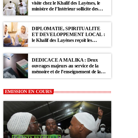
visite chez le Khalif des Layènes, le
ministre de l’Intérieur sollicite des
prières pour le Sénégal
DIPLOMATIE, SPIRITUALITE
ET DEVELOPPEMENT LOCAL :
le Khalif des Layènes reçoit les
ambassadrices de Belgique et des
Pays-Bas
DEDICACE A MALIKA : Deux
ouvrages majeurs au service de la
mémoire et de l’enseignement de la
Communauté Layène
EMISSION EN COURS
CHANTS RELIGIEUX