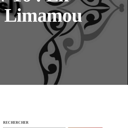
na Limamou
RECHERCHER