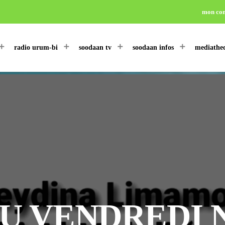
mon co
radio urum-bi
soodaan tv
soodaan infos
mediathe
U VENDREDI N°