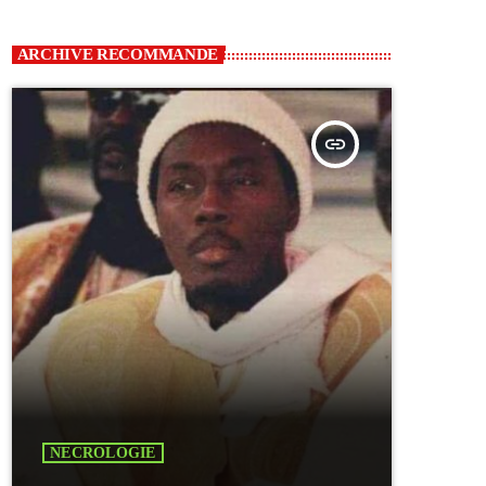
ARCHIVE RECOMMANDE
insert_link
NECROLOGIE