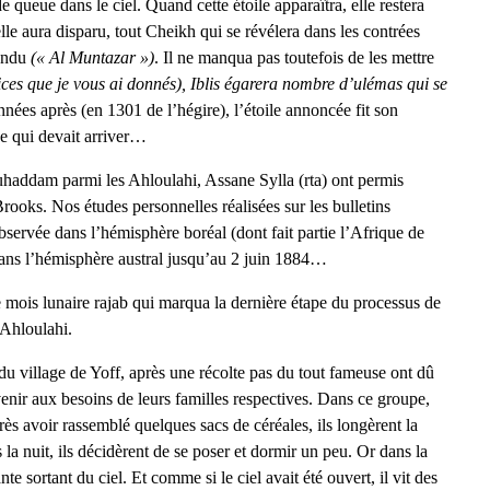
de queue dans le ciel. Quand cette étoile apparaîtra, elle restera
le aura disparu, tout Cheikh qui se révélera dans les contrées
tendu
(« Al Muntazar »)
. Il ne manqua pas toutefois de les mettre
ices que je vous ai donnés), Iblis égarera nombre d’ulémas qui se
années après (en 1301 de l’hégire), l’étoile annoncée fit son
ce qui devait arriver…
uhaddam parmi les Ahloulahi, Assane Sylla (rta) ont permis
rooks. Nos études personnelles réalisées sur les bulletins
servée dans l’hémisphère boréal (dont fait partie l’Afrique de
dans l’hémisphère austral jusqu’au 2 juin 1884…
e mois lunaire rajab qui marqua la dernière étape du processus de
 Ahloulahi.
du village de Yoff, après une récolte pas du tout fameuse ont dû
venir aux besoins de leurs familles respectives. Dans ce groupe,
s avoir rassemblé quelques sacs de céréales, ils longèrent la
 la nuit, ils décidèrent de se poser et dormir un peu. Or dans la
e sortant du ciel. Et comme si le ciel avait été ouvert, il vit des