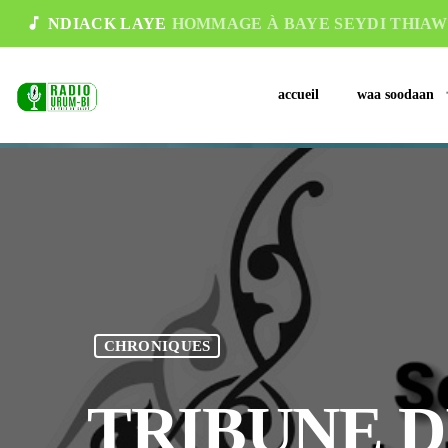
music_note
NDIACK LAYE
HOMMAGE À BAYE SEYDI THIAW
accueil
waa soodaan
CHRONIQUES
TRIBUNE D