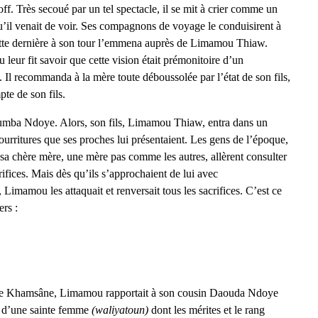
f. Très secoué par un tel spectacle, il se mit à crier comme un
 qu’il venait de voir. Ses compagnons de voyage le conduisirent à
 Cette dernière à son tour l’emmena auprès de Limamou Thiaw.
eur fit savoir que cette vision était prémonitoire d’un
 Il recommanda à la mère toute déboussolée par l’état de son fils,
pte de son fils.
oumba Ndoye. Alors, son fils, Limamou Thiaw, entra dans un
urritures que ses proches lui présentaient. Les gens de l’époque,
de sa chère mère, une mère pas comme les autres, allèrent consulter
rifices. Mais dès qu’ils s’approchaient de lui avec
 Limamou les attaquait et renversait tous les sacrifices. C’est ce
ers :
s de Khamsâne, Limamou rapportait à son cousin Daouda Ndoye
on d’une sainte femme
(waliyatoun)
dont les mérites et le rang