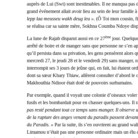
auprès de Lui (Swt) sont inestimables. Il ne manqua pas de
grand événement allait avoir lieu au sein de leur famille à 
lepp laa meusseu wakh deug leu »
. (Ô Toi mon cousin, fil
se réalisa car sa sainte mère, Sokhna Coumba Ndoye disp
ème
La lune de Rajab disparut aussi en ce 27
jour. Quelque
arrêté de boire et de manger sans que personne ne s’en a
qu’il persista dans sa privation, les gens pensèrent alors qu
mercredi 27, le jeudi 28 et le vendredi 29) sans manger, ni
interrompit ses 3 jours de jeûne qui, en fait, lui étaient o
dont sa sœur Khary Thiaw, allèrent consulter d’abord le
Makhouthia Ndioor était doté de pouvoirs surhumains.
Par exemple, quand il voyait une colonie d’oiseaux voler a
fusils et les bombardait pour en chasser quelques-uns. Il
pas resté pendant tout ce temps sans manger. Il observe u
de la rupture des anges venant du paradis passent devant
du Paradis. »
Par la suite, ils s’en ouvrirent au grand w
Limamou n’était pas une personne ordinaire mais un élu 