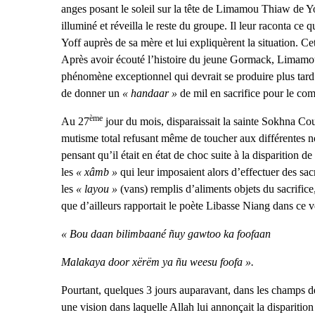
anges posant le soleil sur la tête de Limamou Thiaw de Yof
illuminé et réveilla le reste du groupe. Il leur raconta ce
Yoff auprès de sa mère et lui expliquèrent la situation.
Après avoir écouté l’histoire du jeune Gormack, Limamou l
phénomène exceptionnel qui devrait se produire plus tard.
de donner un
« handaar »
de mil en sacrifice pour le com
ème
Au 27
jour du mois, disparaissait la sainte Sokhna C
mutisme total refusant même de toucher aux différentes no
pensant qu’il était en état de choc suite à la disparition 
les
« xâmb »
qui leur imposaient alors d’effectuer des sac
les
« layou »
(vans) remplis d’aliments objets du sacrifice,
que d’ailleurs rapportait le poète Libasse Niang dans ce v
« Bou daan bilimbaané ñuy gawtoo ka foofaan
Malakaya door xërëm ya ñu weesu foofa ».
Pourtant, quelques 3 jours auparavant, dans les champ
une vision dans laquelle Allah lui annonçait la dispariti