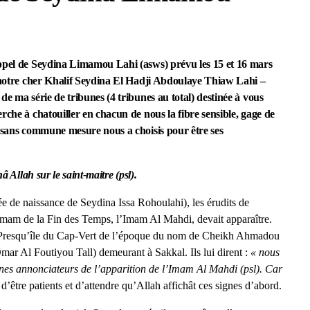
Appel de Seydina Limamou Lahi (asws) prévu les 15 et 16 mars
, notre cher Khalif Seydina El Hadji Abdoulaye Thiaw Lahi –
de ma série de tribunes (4 tribunes au total) destinée à vous
rche à chatouiller en chacun de nous la fibre sensible, gage de
é sans commune mesure nous a choisis pour être ses
 Allah sur le saint-maitre (psl).
e de naissance de Seydina Issa Rohoulahi), les érudits de
l’Imam de la Fin des Temps, l’Imam Al Mahdi, devait apparaître.
 la Presqu’île du Cap-Vert de l’époque du nom de Cheikh Ahmadou
r Al Foutiyou Tall) demeurant à Sakkal. Ils lui dirent :
« nous
ignes annonciateurs de l’apparition de l’Imam Al Mahdi (psl). Car
 d’être patients et d’attendre qu’Allah affichât ces signes d’abord.