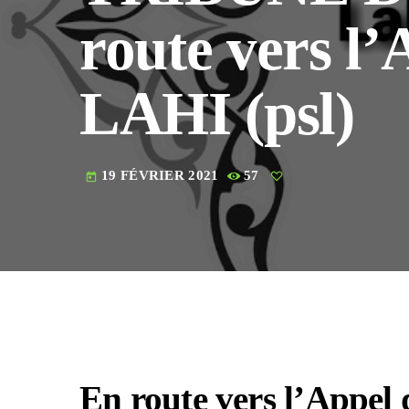
route vers l
LAHI (psl)
19 FÉVRIER 2021
57
today
En route vers l’Appe