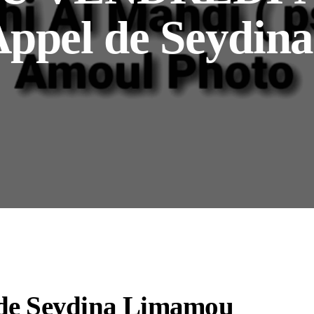
’Appel de Seydi
l de Seydina Limamou