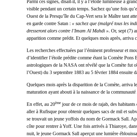
Parmi ces signes, disait-il, il y a l’étoile lumineuse à gran
visible pendant un certain temps. Sachez qu’une fois qu’el
Ouest de la Presqu’île du Cap-Vert sera le Maître tant at
en garde contre Satan :
« sachez que (malgré tous les ind
dresseront alors contre l’Imam Al Mahdi »
. Or, sept (7) 
apparition comme prédit. Et quelques mois après, arriva 
Les recherches effectuées par l’éminent professeur et mo
d’identifier l’étoile prédite comme étant la Comète Pons B
astrologiques de la NASA ont révélé que la Comète fut ob
l’Ouest) du 3 septembre 1883 au 5 février 1884 ensuite 
Quelques mois après la disparition de la Comète, arriva l
maturation ayant abouti à la naissance de la communauté
ème
En effet, au 20
jour de ce mois de rajab, des habitants 
aller à Rufisque pour obtenir quelques sacs de mil et sub
se trouvait un jeune yoffois du nom de Gormack Sall. Aprè
côte pour rentrer à Yoff. Une fois arrivés à Thiaroye, dans
nuit, le jeune Gormack Sall aperçut une lumière éblouissant