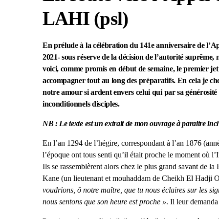
LAHI (psl)
En prélude à la célébration du 141e anniversaire de l’
2021- sous réserve de la décision de l’autorité suprême
voici, comme promis en début de semaine, le premier jet 
accompagner tout au long des préparatifs. En cela je che
notre amour si ardent envers celui qui par sa générosit
inconditionnels disciples.
NB : Le texte est un extrait de mon ouvrage à paraitre inchâ
En l’an 1294 de l’hégire, correspondant à l’an 1876 (anné
l’époque ont tous senti qu’il était proche le moment où 
Ils se rassemblèrent alors chez le plus grand savant de
Kane (un lieutenant et mouhaddam de Cheikh El Hadji Oma
voudrions, ô notre maître, que tu nous éclaires sur les s
nous sentons que son heure est proche »
. Il leur demanda