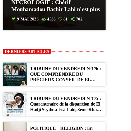
NECROLOGIE : Chérif
Mouhamadou Bachir Lahi n’est plus
9 MAI 2023
4533
81
702
today
DERNIERS ARTICLES
TRIBUNE DU VENDREDI N°176 :
QUE COMPRENDRE DU
PRÉCIEUX CONSEIL DE EL
HADJI SEYDINA ISSA LAHI TEL
QUE RAPPORTÉ PAR LE
KHALIF SERIGNE BABACAR SY
TRIBUNE DU VENDREDI N°175 :
MANSOUR : « Li Baax Matul Kër,
Quarantenaire de la disparition de El
Li Bon Matul Kër »
Hadji Seydina Issa Lahi, 3ème Khalif
des Ahloulahi
POLITIQUE – RELIGION : En