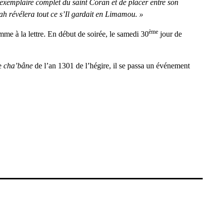
exemplaire complet du saint Coran et de placer entre son
llah révélera tout ce s’Il gardait en Limamou. »
ème
me à la lettre. En début de soirée, le samedi 30
jour de
re
cha’bâne
de l’an 1301 de l’hégire, il se passa un événement