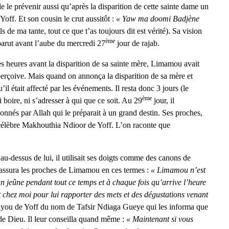
 le prévenir aussi qu’après la disparition de cette sainte dame un
Yoff. Et son cousin le crut aussitôt :
« Yaw ma doomi Badjène
s de ma tante, tout ce que t’as toujours dit est vérité). Sa vision
ème
arut avant l’aube du mercredi 27
jour de rajab.
s heures avant la disparition de sa sainte mère, Limamou avait
perçoive. Mais quand on annonça la disparition de sa mère et
’il était affecté par les événements. Il resta donc 3 jours (le
ème
 boire, ni s’adresser à qui que ce soit. Au 29
jour, il
rdonnés par Allah qui le préparait à un grand destin. Ses proches,
 célèbre Makhouthia Ndioor de Yoff. L’on raconte que
u-dessus de lui, il utilisait ses doigts comme des canons de
 rassura les proches de Limamou en ces termes :
« Limamou n’est
n jeûne pendant tout ce temps et à chaque fois qu’arrive l’heure
 chez moi pour lui rapporter des mets et des dégustations venant
aliyou de Yoff du nom de Tafsir Ndiaga Gueye qui les informa que
de Dieu. Il leur conseilla quand même :
« Maintenant si vous