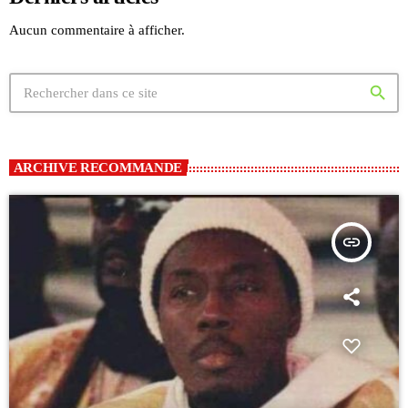
Aucun commentaire à afficher.
search
ARCHIVE RECOMMANDE
insert_link