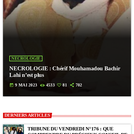
NECROLOGIE
NECROLOGIE : Chérif Mouhamadou Bachir
Lahi n’est plus
today
9 MAI 2023
4533
81
702
DERNIERS ARTICLES
TRIBUNE DU VENDREDI N°176 : QUE