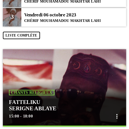
CHÉRIF MOUHAMADOU MAKHTAR LAHI
Vendredi 06 octobre 2023
3
CHÉRIF MOUHAMADOU MAKHTAR LAHI
LISTE COMPLÈTE
CHANTS RELIGIEUX
FATTELIKU
SERIGNE ABLAYE
more_vert
15:00 - 18:00