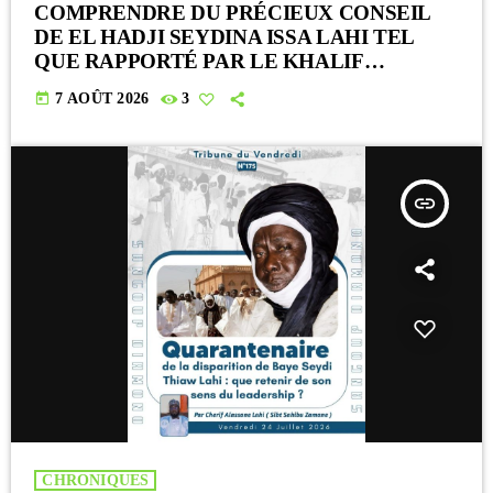
COMPRENDRE DU PRÉCIEUX CONSEIL
DE EL HADJI SEYDINA ISSA LAHI TEL
QUE RAPPORTÉ PAR LE KHALIF
SERIGNE BABACAR SY MANSOUR : « Li
today
7 AOÛT 2026
3
Baax Matul Kër, Li Bon Matul Kër »
insert_link
CHRONIQUES