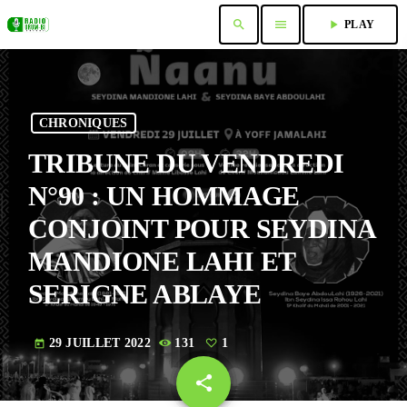
search
menu
play_arrow
PLAY
CHRONIQUES
TRIBUNE DU VENDREDI
N°90 : UN HOMMAGE
CONJOINT POUR SEYDINA
MANDIONE LAHI ET
SERIGNE ABLAYE
29 JUILLET 2022
131
1
today
share
email
1