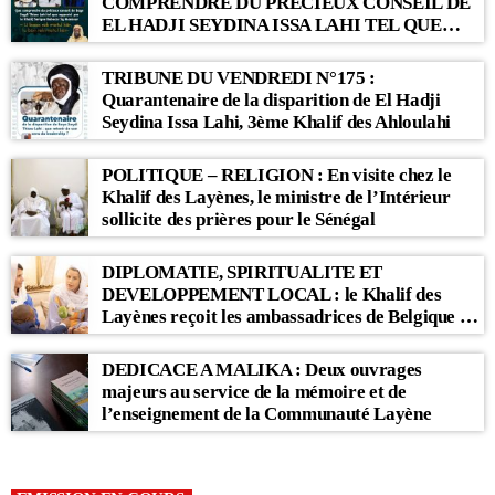
COMPRENDRE DU PRÉCIEUX CONSEIL DE
EL HADJI SEYDINA ISSA LAHI TEL QUE
RAPPORTÉ PAR LE KHALIF SERIGNE
BABACAR SY MANSOUR : « Li Baax Matul
TRIBUNE DU VENDREDI N°175 :
Kër, Li Bon Matul Kër »
Quarantenaire de la disparition de El Hadji
Seydina Issa Lahi, 3ème Khalif des Ahloulahi
POLITIQUE – RELIGION : En visite chez le
Khalif des Layènes, le ministre de l’Intérieur
sollicite des prières pour le Sénégal
DIPLOMATIE, SPIRITUALITE ET
DEVELOPPEMENT LOCAL : le Khalif des
Layènes reçoit les ambassadrices de Belgique et
des Pays-Bas
DEDICACE A MALIKA : Deux ouvrages
majeurs au service de la mémoire et de
l’enseignement de la Communauté Layène