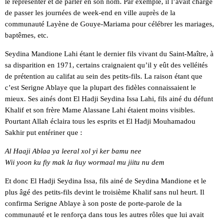
le représenter et de parler en son nom. Par exemple, il l’avait chargé
de passer les journées de week-end en ville auprès de la
communauté Layène de Gouye-Mariama pour célébrer les mariages,
baptêmes, etc.
Seydina Mandione Lahi étant le dernier fils vivant du Saint-Maître, à
sa disparition en 1971, certains craignaient qu’il y eût des velléités
de prétention au califat au sein des petits-fils. La raison étant que
c’est Serigne Ablaye que la plupart des fidèles connaissaient le
mieux. Ses ainés dont El Hadji Seydina Issa Lahi, fils ainé du défunt
Khalif et son frère Mame Alassane Lahi étaient moins visibles.
Pourtant Allah éclaira tous les esprits et El Hadji Mouhamadou
Sakhir put entériner que :
Al Haaji Ablaa ya leeral xol yi ker bamu nee
Wii yoon ku fiy mak la ñuy wormaal mu jiitu nu dem
Et donc El Hadji Seydina Issa, fils ainé de Seydina Mandione et le
plus âgé des petits-fils devint le troisième Khalif sans nul heurt. Il
confirma Serigne Ablaye à son poste de porte-parole de la
communauté et le renforça dans tous les autres rôles que lui avait