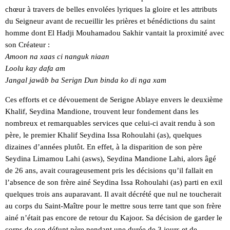
chœur à travers de belles envolées lyriques la gloire et les attributs
du Seigneur avant de recueillir les prières et bénédictions du saint
homme dont El Hadji Mouhamadou Sakhir vantait la proximité avec
son Créateur :
Amoon na xaas ci nanguk niaan
Loolu kay dafa am
Jangal jawâb ba Serign Dun binda ko di nga xam
Ces efforts et ce dévouement de Serigne Ablaye envers le deuxième
Khalif, Seydina Mandione, trouvent leur fondement dans les
nombreux et remarquables services que celui-ci avait rendu à son
père, le premier Khalif Seydina Issa Rohoulahi (as), quelques
dizaines d’années plutôt. En effet, à la disparition de son père
Seydina Limamou Lahi (asws), Seydina Mandione Lahi, alors âgé
de 26 ans, avait courageusement pris les décisions qu’il fallait en
l’absence de son frère ainé Seydina Issa Rohoulahi (as) parti en exil
quelques trois ans auparavant. Il avait décrété que nul ne toucherait
au corps du Saint-Maître pour le mettre sous terre tant que son frère
ainé n’était pas encore de retour du Kajoor. Sa décision de garder le
corps de son défunt père pendant une durée de 3 jours et de