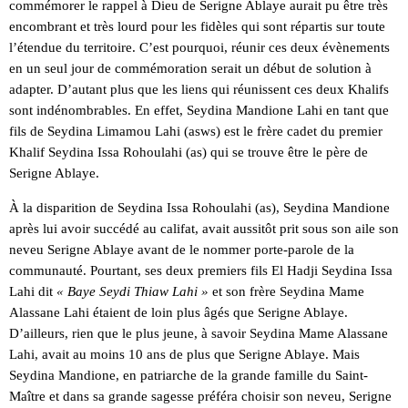
commémorer le rappel à Dieu de Serigne Ablaye aurait pu être très
encombrant et très lourd pour les fidèles qui sont répartis sur toute
l’étendue du territoire. C’est pourquoi, réunir ces deux évènements
en un seul jour de commémoration serait un début de solution à
adapter. D’autant plus que les liens qui réunissent ces deux Khalifs
sont indénombrables. En effet, Seydina Mandione Lahi en tant que
fils de Seydina Limamou Lahi (asws) est le frère cadet du premier
Khalif Seydina Issa Rohoulahi (as) qui se trouve être le père de
Serigne Ablaye.
À la disparition de Seydina Issa Rohoulahi (as), Seydina Mandione
après lui avoir succédé au califat, avait aussitôt prit sous son aile son
neveu Serigne Ablaye avant de le nommer porte-parole de la
communauté. Pourtant, ses deux premiers fils El Hadji Seydina Issa
Lahi dit
« Baye Seydi Thiaw Lahi »
et son frère Seydina Mame
Alassane Lahi étaient de loin plus âgés que Serigne Ablaye.
D’ailleurs, rien que le plus jeune, à savoir Seydina Mame Alassane
Lahi, avait au moins 10 ans de plus que Serigne Ablaye. Mais
Seydina Mandione, en patriarche de la grande famille du Saint-
Maître et dans sa grande sagesse préféra choisir son neveu, Serigne