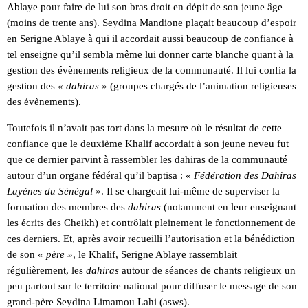
Ablaye pour faire de lui son bras droit en dépit de son jeune âge
(moins de trente ans). Seydina Mandione plaçait beaucoup d’espoir
en Serigne Ablaye à qui il accordait aussi beaucoup de confiance à
tel enseigne qu’il sembla même lui donner carte blanche quant à la
gestion des évènements religieux de la communauté. Il lui confia la
gestion des
« dahiras »
(groupes chargés de l’animation religieuses
des évènements).
Toutefois il n’avait pas tort dans la mesure où le résultat de cette
confiance que le deuxième Khalif accordait à son jeune neveu fut
que ce dernier parvint à rassembler les dahiras de la communauté
autour d’un organe fédéral qu’il baptisa :
« Fédération des Dahiras
Layènes du Sénégal »
. Il se chargeait lui-même de superviser la
formation des membres des
dahiras
(notamment en leur enseignant
les écrits des Cheikh) et contrôlait pleinement le fonctionnement de
ces derniers. Et, après avoir recueilli l’autorisation et la bénédiction
de son
« père »
, le Khalif, Serigne Ablaye rassemblait
régulièrement, les
dahiras
autour de séances de chants religieux un
peu partout sur le territoire national pour diffuser le message de son
grand-père Seydina Limamou Lahi (asws).