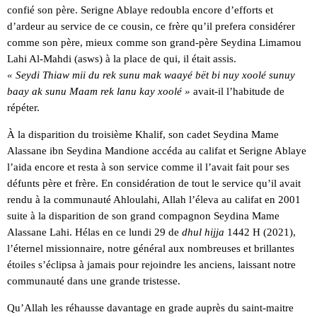
confié son père. Serigne Ablaye redoubla encore d’efforts et
d’ardeur au service de ce cousin, ce frère qu’il prefera considérer
comme son père, mieux comme son grand-père Seydina Limamou
Lahi Al-Mahdi (asws) à la place de qui, il était assis.
« Seydi Thiaw mii du rek sunu mak waayé bët bi nuy xoolé sunuy
baay ak sunu Maam rek lanu kay xoolé »
avait-il l’habitude de
répéter.
À la disparition du troisième Khalif, son cadet Seydina Mame
Alassane ibn Seydina Mandione accéda au califat et Serigne Ablaye
l’aida encore et resta à son service comme il l’avait fait pour ses
défunts père et frère. En considération de tout le service qu’il avait
rendu à la communauté Ahloulahi, Allah l’éleva au califat en 2001
suite à la disparition de son grand compagnon Seydina Mame
Alassane Lahi. Hélas en ce lundi 29 de
dhul hijja
1442 H (2021),
l’éternel missionnaire, notre général aux nombreuses et brillantes
étoiles s’éclipsa à jamais pour rejoindre les anciens, laissant notre
communauté dans une grande tristesse.
Qu’Allah les réhausse davantage en grade auprès du saint-maitre