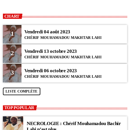
close
FATTELIKU
SERIGNE ABLAYE
CHART
A travers cette émission, nous rendons un hommage plus que mérité à
Seydina El hadji Abdoulaye Thiaw Lahi en vous faisant réécouter ses
Vendredi 04 août 2023
conférences, causeries et autre animation de chants religieux.
1
CHÉRIF MOUHAMADOU MAKHTAR LAHI
Vendredi 13 octobre 2023
2
CHÉRIF MOUHAMADOU MAKHTAR LAHI
Vendredi 06 octobre 2023
3
CHÉRIF MOUHAMADOU MAKHTAR LAHI
LISTE COMPLÈTE
TOP POPULAR
NECROLOGIE : Chérif Mouhamadou Bachir
Lahi n’est plus