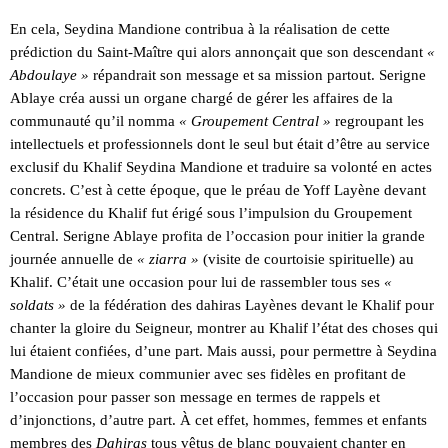
En cela, Seydina Mandione contribua à la réalisation de cette
prédiction du Saint-Maître qui alors annonçait que son descendant
«
Abdoulaye »
répandrait son message et sa mission partout. Serigne
Ablaye créa aussi un organe chargé de gérer les affaires de la
communauté qu’il nomma
« Groupement Central »
regroupant les
intellectuels et professionnels dont le seul but était d’être au service
exclusif du Khalif Seydina Mandione et traduire sa volonté en actes
concrets. C’est à cette époque, que le préau de Yoff Layène devant
la résidence du Khalif fut érigé sous l’impulsion du Groupement
Central. Serigne Ablaye profita de l’occasion pour initier la grande
journée annuelle de
« ziarra »
(visite de courtoisie spirituelle) au
Khalif. C’était une occasion pour lui de rassembler tous ses
«
soldats »
de la fédération des dahiras Layènes devant le Khalif pour
chanter la gloire du Seigneur, montrer au Khalif l’état des choses qui
lui étaient confiées, d’une part. Mais aussi, pour permettre à Seydina
Mandione de mieux communier avec ses fidèles en profitant de
l’occasion pour passer son message en termes de rappels et
d’injonctions, d’autre part. À cet effet, hommes, femmes et enfants
membres des
Dahiras
tous vêtus de blanc pouvaient chanter en