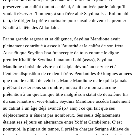
préserver son califat durant ce délai, était motivée par le fait qu’il
voulait réserver l’honneur, à son frère ainé Seydina Issa Rohoulahi
(as), de diriger la prière mortuaire pour ensuite devenir le premier
Khalif à la tête des Ahloulahi.
Par sa grande sagesse et sa diligence, Seydina Mandione avait
pleinement contribué à asseoir l’autorité et le califat de son frère.
Aussitôt que Seydina Issa fut accepté de tous comme le digne
premier Khalif de Seydina Limamou Lahi (asws), Seydina
Mandione choisit de vivre en disciple dévoué au service et à
l’entière disposition de ce demi-frère. Pendant les 40 longues années
que dura le califat de celui-ci, Mame Mandione ne le quitta jamais
préférant rester sous son ombre ; mieux il ne montra aucune
prétention à un quelconque titre malgré son statut de deuxième fils
du saint-maitre et vice-khalif. Seydina Mandione accéda finalement
au califat à un âge déjà avancé (67 ans) ; ce qui fait que ses
déplacements n’étaient pas nombreux. Ses seuls déplacements
étaient ses séjours en alternance entre Yoff et Cambérène. C’est
pourquoi, la plupart du temps, il préféra charger Serigne Ablaye de